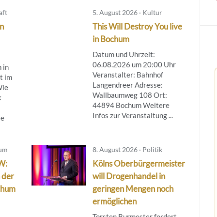
aft
5. August 2026 · Kultur
in
This Will Destroy You live
in Bochum
Datum und Uhrzeit:
06.08.2026 um 20:00 Uhr
 in
Veranstalter: Bahnhof
t im
Langendreer Adresse:
Wie
Wallbaumweg 108 Ort:
k
44894 Bochum Weitere
Infos zur Veranstaltung ...
ie
hum
8. August 2026 · Politik
W:
Kölns Oberbürgermeister
 der
will Drogenhandel in
chum
geringen Mengen noch
ermöglichen
Torsten Burmester fordert