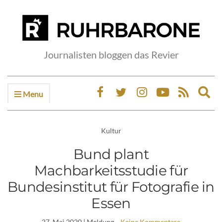
Journalisten bloggen das Revier
Menu
Ex
sea
fo
Kultur
Bund plant
Machbarkeitsstudie für
Bundesinstitut für Fotografie in
Essen
27. Mai 2020
| Meldung
Keine Kommentare