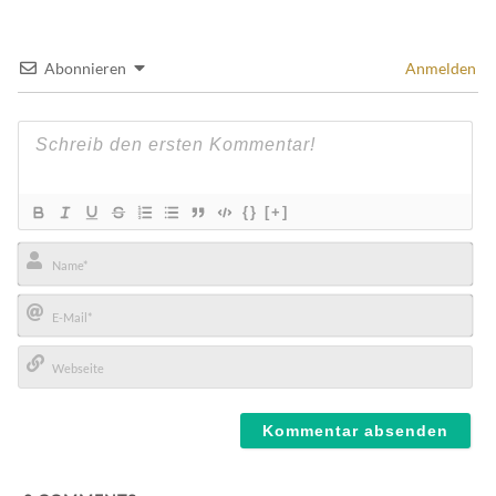
Abonnieren
Anmelden
{}
[+]
Name*
E-
Mail*
Webseite