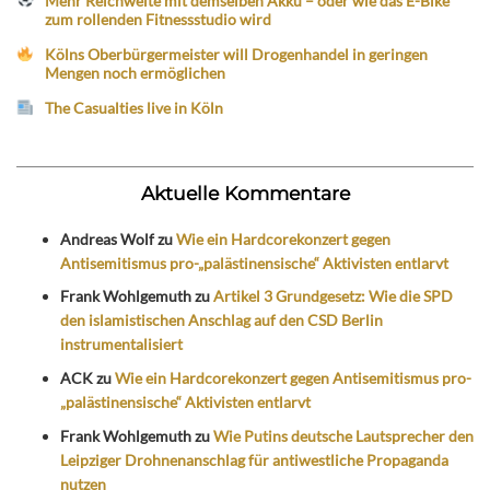
Mehr Reichweite mit demselben Akku – oder wie das E-Bike
zum rollenden Fitnessstudio wird
Kölns Oberbürgermeister will Drogenhandel in geringen
Mengen noch ermöglichen
The Casualties live in Köln
Aktuelle Kommentare
Andreas Wolf
zu
Wie ein Hardcorekonzert gegen
Antisemitismus pro-„palästinensische“ Aktivisten entlarvt
Frank Wohlgemuth
zu
Artikel 3 Grundgesetz: Wie die SPD
den islamistischen Anschlag auf den CSD Berlin
instrumentalisiert
ACK
zu
Wie ein Hardcorekonzert gegen Antisemitismus pro-
„palästinensische“ Aktivisten entlarvt
Frank Wohlgemuth
zu
Wie Putins deutsche Lautsprecher den
Leipziger Drohnenanschlag für antiwestliche Propaganda
nutzen