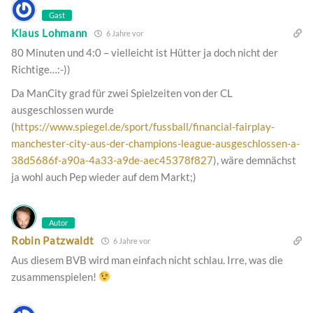
Gast
Klaus Lohmann
6 Jahre vor
80 Minuten und 4:0 – vielleicht ist Hütter ja doch nicht der
Richtige…:-))
Da ManCity grad für zwei Spielzeiten von der CL
ausgeschlossen wurde
(
https://www.spiegel.de/sport/fussball/financial-fairplay-
manchester-city-aus-der-champions-league-ausgeschlossen-a-
38d5686f-a90a-4a33-a9de-aec45378f827
), wäre demnächst
ja wohl auch Pep wieder auf dem Markt;)
Autor
Robin Patzwaldt
6 Jahre vor
Aus diesem BVB wird man einfach nicht schlau. Irre, was die
zusammenspielen!