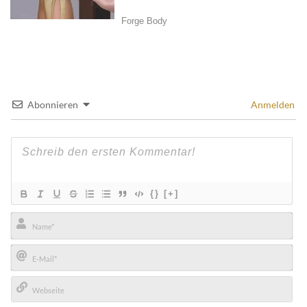
Abonnieren
Anmelden
{}
[+]
Name*
E-
Mail*