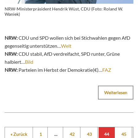
NRW-Ministerpräsident Hendrik Wüst, CDU (Foto: Roland W.
Waniek)
NRW:
CDU und SPD wollen sich bei Stichwahlen gegen AfD
gegenseitig unterstützen…
Welt
NRW:
CDU stabil, AfD verdreifacht, SPD runter, Grüne
halbiert…
Bild
NRW:
Parteien im Herbst der Demokratie(€)…
FAZ
Weiterlesen
« Zurück
1
…
42
43
44
45