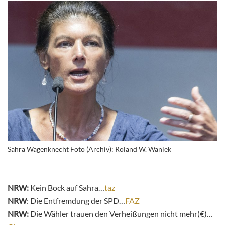
Sahra Wagenknecht Foto (Archiv): Roland W. Waniek
NRW:
Kein Bock auf Sahra…
taz
NRW
: Die Entfremdung der SPD…
FAZ
NRW:
Die Wähler trauen den Verheißungen nicht mehr(€)…