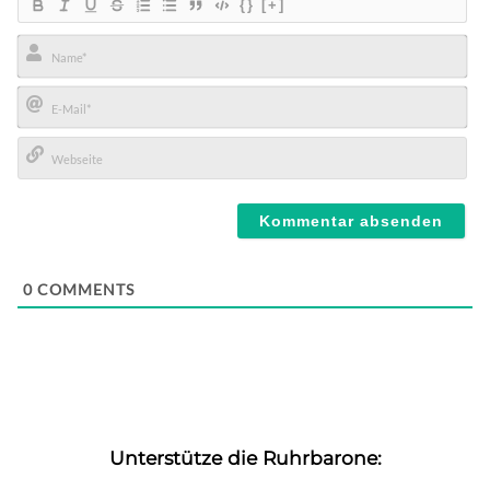
{}
[+]
Name*
E-
Mail*
Webseite
0
COMMENTS
Unterstütze die Ruhrbarone: