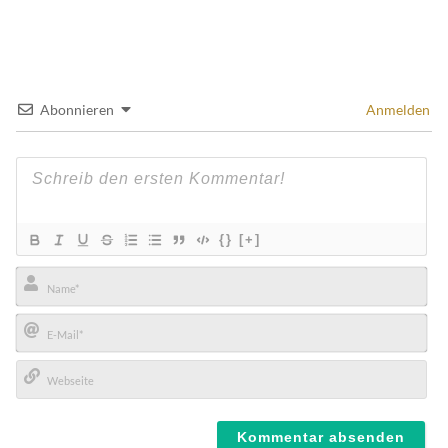
Abonnieren
Anmelden
{}
[+]
Name*
E-
Mail*
Webseite