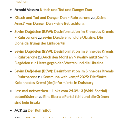
machen
Arnold Voss
zu
Kitsch und Tod und Danger Dan
Kitsch und Tod und Danger Dan – Ruhrbarone
zu
„Keine
Angst“ von Danger Dan – eine Betrachtung
Sevim Dağdelen (BSW): Desinformation im Sinne des Kremls
– Ruhrbarone
zu
Sevim Dagdelen und die Ukraine: Die
Donalda Trump der Linkspartei
Sevim Dağdelen (BSW): Desinformation im Sinne des Kremls
– Ruhrbarone
zu
Auch den Mord an Nawalny nutzt Sevim
Dagdelen zur Hetze gegen den Westen und die Ukraine
Sevim Dağdelen (BSW): Desinformation im Sinne des Kremls
– Ruhrbarone
zu
Kommunalwahlkampf 2025: Die fünfte
Kolonne des Kreml (des)informierte in Duisburg
Lass mal netzwerken – Links vom 24.09.13 (Wahl-Spezial) –
betonflüsterer
zu
Eine liberale Partei fehlt und die Grünen
sind kein Ersatz
ACK
zu
Der Ruhrpilot