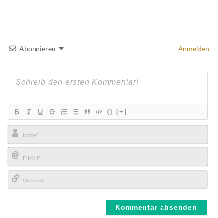
Abonnieren
Anmelden
{}
[+]
Name*
E-
Mail*
Webseite