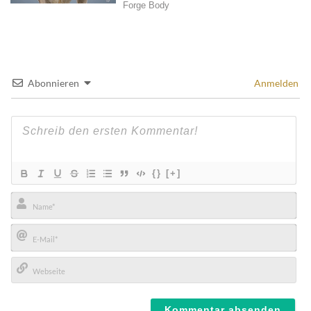
Abonnieren
Anmelden
{}
[+]
Name*
E-
Mail*
Webseite