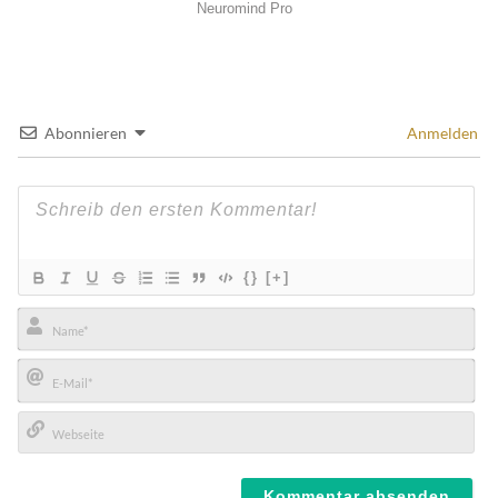
Abonnieren
Anmelden
{}
[+]
Name*
E-
Mail*
Webseite