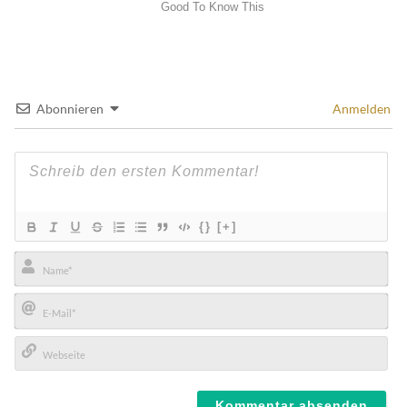
Abonnieren
Anmelden
{}
[+]
Name*
E-
Mail*
Webseite