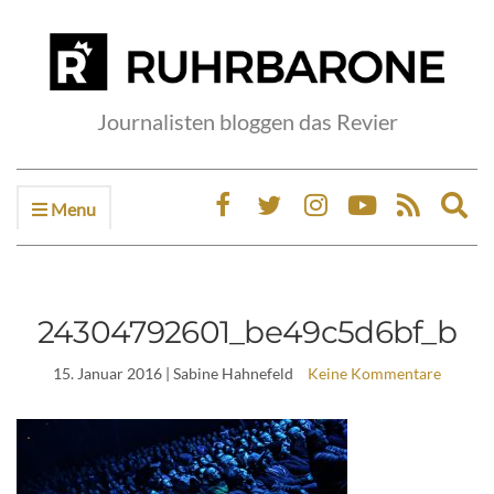
Journalisten bloggen das Revier
Menu
Ex
sea
fo
24304792601_be49c5d6bf_b
15. Januar 2016
| Sabine Hahnefeld
Keine Kommentare