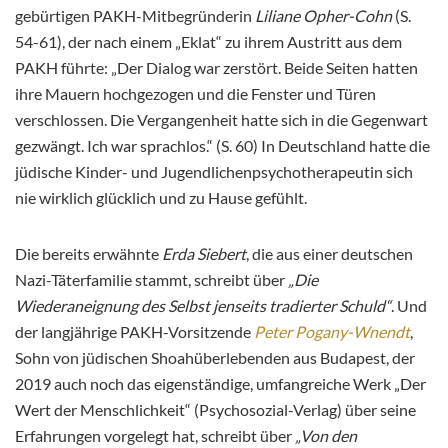
gebürtigen PAKH-Mitbegründerin
Liliane Opher-Cohn
(S.
54-61), der nach einem „Eklat“ zu ihrem Austritt aus dem
PAKH führte: „Der Dialog war zerstört. Beide Seiten hatten
ihre Mauern hochgezogen und die Fenster und Türen
verschlossen. Die Vergangenheit hatte sich in die Gegenwart
gezwängt. Ich war sprachlos.“ (S. 60) In Deutschland hatte die
jüdische Kinder- und Jugendlichenpsychotherapeutin sich
nie wirklich glücklich und zu Hause gefühlt.
Die bereits erwähnte
Erda Siebert
, die aus einer deutschen
Nazi-Täterfamilie stammt, schreibt über
„Die
Wiederaneignung des Selbst jenseits tradierter Schuld“
. Und
der langjährige PAKH-Vorsitzende
Peter Pogany-Wnendt
,
Sohn von jüdischen Shoahüberlebenden aus Budapest, der
2019 auch noch das eigenständige, umfangreiche Werk „Der
Wert der Menschlichkeit“ (Psychosozial-Verlag) über seine
Erfahrungen vorgelegt hat, schreibt über
„Von den