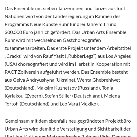
Das Ensemble mit sieben Tänzerinnen und Tänzer aus fünf
Nationen wird von der Landesregierung im Rahmen des
Programms Neue Künste Ruhr für drei Jahre mit rund
300.000 Euro jährlich gefördert. Das Urban Arts Ensemble
Ruhr wird mit wechselnden Gastchoreografen
zusammenarbeiten. Das erste Projekt unter dem Arbeitstitel
„Cracks“ wird von Rauf Yasit („RubberLegz“) aus Los Angeles
(USA) choreografiert und wird im Herbst in Kooperation mit
PACT Zollverein aufgeführt werden. Das Ensemble besteht
aus Gelya Andryushyna (Ukraine), Wenta Ghebrehiwet
(Deutschland), Maksim Kuznetsov (Russland), Tonia
Kyriakou (Zypern), Stefan Stiller (Deutschland), Melena
Tortoh (Deutschland) und Leo Vara (Mexiko).
Gemeinsam mit dem ebenfalls neu gegründeten Projektbüro
Urban Arts wird damit die Verstetigung und Sichtbarkeit der
Hip Hop-Kultur der Metropolregion Ruhr gestärkt. Das neue