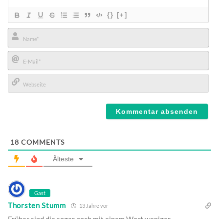
{}
[+]
Name*
E-
Mail*
Webseite
18
COMMENTS
Älteste
Gast
Thorsten Stumm
13 Jahre vor
Früher sind die sogar noch mit einem Wort weniger