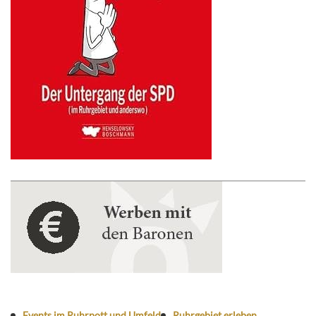
Events im Ruhrpott und Umfeld
Ruhrgebiet erleben