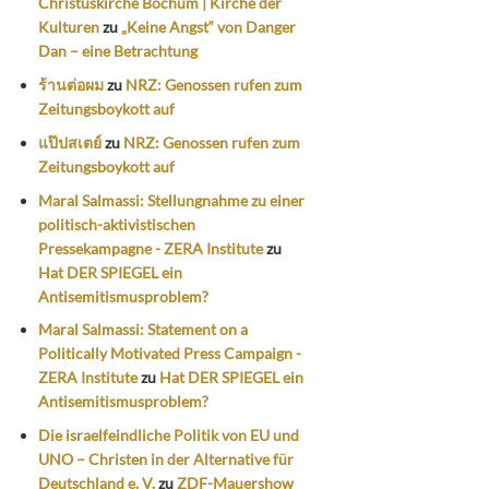
Christuskirche Bochum | Kirche der
Kulturen
zu
„Keine Angst“ von Danger
Dan – eine Betrachtung
ร้านต่อผม
zu
NRZ: Genossen rufen zum
Zeitungsboykott auf
แป๊ปสเตย์
zu
NRZ: Genossen rufen zum
Zeitungsboykott auf
Maral Salmassi: Stellungnahme zu einer
politisch-aktivistischen
Pressekampagne - ZERA Institute
zu
Hat DER SPIEGEL ein
Antisemitismusproblem?
Maral Salmassi: Statement on a
Politically Motivated Press Campaign -
ZERA Institute
zu
Hat DER SPIEGEL ein
Antisemitismusproblem?
Die israelfeindliche Politik von EU und
UNO – Christen in der Alternative für
Deutschland e. V.
zu
ZDF-Mauershow