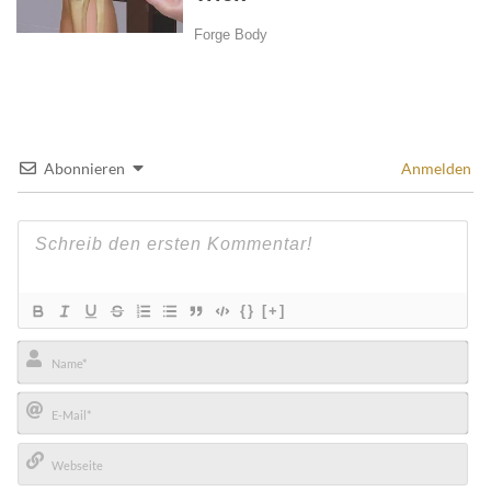
Abonnieren
Anmelden
{}
[+]
Name*
E-
Mail*