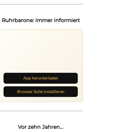
Ruhrbarone: immer informiert
Nichts mehr verpassen
Die Ruhrbarone-App bringt den Blog
aufs Handy. Die Browser Suite hält
dich am Desktop auf dem Laufenden.
App herunterladen
Browser Suite installieren
Vor zehn Jahren...