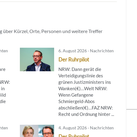
 über Kürzel, Orte, Personen und weitere Treffer
chten
6. August 2026 · Nachrichten
Der Ruhrpilot
are
NRW: Dann gerät die
Verteidigungslinie des
NRW:
grünen Justizministers ins
 in
Wanken(€)…Welt NRW:
ild
Wenn Gefangene
die
Schmiergeld-Abos
abschließen(€)…FAZ NRW:
Recht und Ordnung hinter ...
chten
4. August 2026 · Nachrichten
Der Ruhrpilot