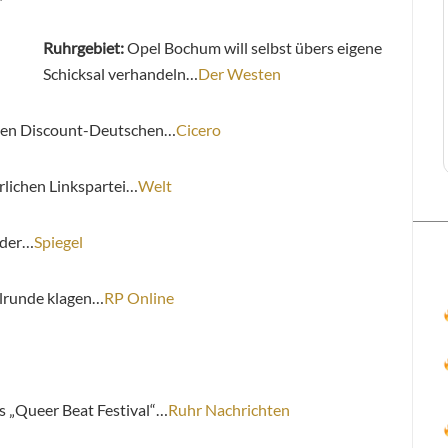
Ruhrgebiet:
Opel Bochum will selbst übers eigene
Schicksal verhandeln…
Der Westen
rnen Discount-Deutschen…
Cicero
lichen Linkspartei…
Welt
lder…
Spiegel
lrunde klagen…
RP Online
es „Queer Beat Festival“…
Ruhr Nachrichten