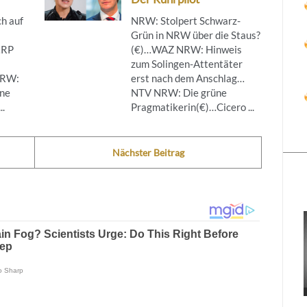
h auf
NRW: Stolpert Schwarz-
Grün in NRW über die Staus?
…RP
(€)…WAZ NRW: Hinweis
zum Solingen-Attentäter
NRW:
erst nach dem Anschlag…
ine
NTV NRW: Die grüne
..
Pragmatikerin(€)…Cicero ...
Nächster Beitrag