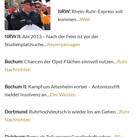
NRW:
Rhein-Ruhr-Express soll
kommen…
Welt
NRW II:
Abi 2013 – Nach der Feier ist vor der
Studienplatzsuche…
Revierpassagen
Bochum:
Chancen der Opel-Flächen sinnvoll nutzen…
Ruhr
Nachrichten
Bochum II:
Kampf um Altenheim vorbei – Antoniusstift
meldet Insolvenz an…
Der Westen
Dortmund:
Ruhrhochdeutsch is wieder los am Gehen…
Ruhr
Nachrichten
Duisburg:
Roma als Teil unserer Gesellschaft sehen…
RP