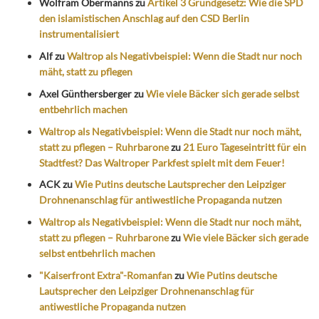
Wolfram Obermanns
zu
Artikel 3 Grundgesetz: Wie die SPD
den islamistischen Anschlag auf den CSD Berlin
instrumentalisiert
Alf
zu
Waltrop als Negativbeispiel: Wenn die Stadt nur noch
mäht, statt zu pflegen
Axel Günthersberger
zu
Wie viele Bäcker sich gerade selbst
entbehrlich machen
Waltrop als Negativbeispiel: Wenn die Stadt nur noch mäht,
statt zu pflegen – Ruhrbarone
zu
21 Euro Tageseintritt für ein
Stadtfest? Das Waltroper Parkfest spielt mit dem Feuer!
ACK
zu
Wie Putins deutsche Lautsprecher den Leipziger
Drohnenanschlag für antiwestliche Propaganda nutzen
Waltrop als Negativbeispiel: Wenn die Stadt nur noch mäht,
statt zu pflegen – Ruhrbarone
zu
Wie viele Bäcker sich gerade
selbst entbehrlich machen
"Kaiserfront Extra"-Romanfan
zu
Wie Putins deutsche
Lautsprecher den Leipziger Drohnenanschlag für
antiwestliche Propaganda nutzen