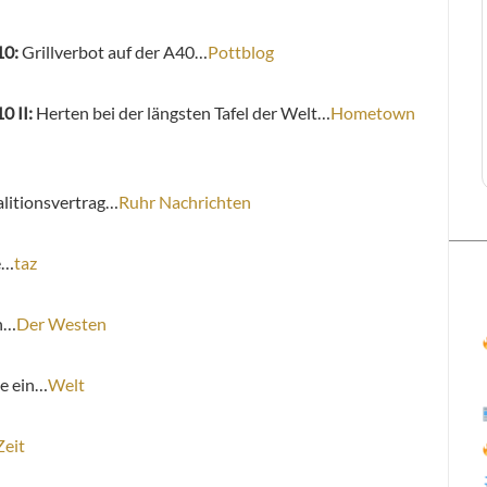
10:
Grillverbot auf der A40…
Pottblog
0 II:
Herten bei der längsten Tafel der Welt…
Hometown
litionsvertrag…
Ruhr Nachrichten
e…
taz
rn…
Der Westen
le ein…
Welt
Zeit