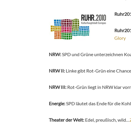
Ruhr20
Ruhr201
Glory
NRW:
SPD und Grüne unterzeichnen Koa
NRW II:
Linke gibt Rot-Grün eine Chanc
NRW III:
Rot-Grün liegt in NRW klar vo
Energie:
SPD läutet das Ende für die Koh
Theater der Welt:
Edel, preußisch, wild…