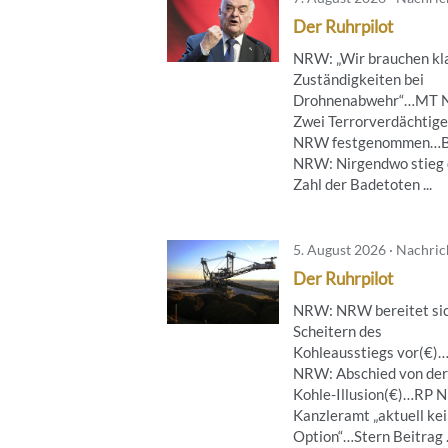
Der Ruhrpilot
NRW: „Wir brauchen kl
Zuständigkeiten bei
Drohnenabwehr“…MT 
Zwei Terrorverdächtige
NRW festgenommen…B
NRW: Nirgendwo stieg 
Zahl der Badetoten ...
5. August 2026 · Nachri
Der Ruhrpilot
NRW: NRW bereitet sic
Scheitern des
Kohleausstiegs vor(€)
NRW: Abschied von der
Kohle-Illusion(€)…RP 
Kanzleramt „aktuell ke
Option“…Stern Beitrag .