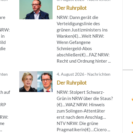
Der Ruhrpilot
are
NRW: Dann gerät die
Verteidigungslinie des
NRW:
grünen Justizministers ins
 in
Wanken(€)…Welt NRW:
ild
Wenn Gefangene
die
Schmiergeld-Abos
abschließen(€)…FAZ NRW:
Recht und Ordnung hinter ...
chten
4. August 2026 · Nachrichten
Der Ruhrpilot
h auf
NRW: Stolpert Schwarz-
Grün in NRW über die Staus?
…RP
(€)…WAZ NRW: Hinweis
zum Solingen-Attentäter
NRW:
erst nach dem Anschlag…
ine
NTV NRW: Die grüne
..
Pragmatikerin(€)…Cicero ...