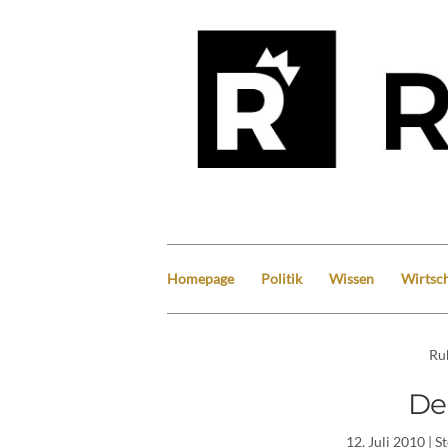
Homepage
Politik
Wissen
Wirtsch
Ru
De
12. Juli 2010
| S