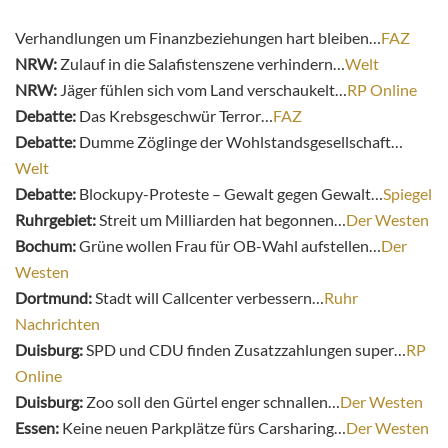
Verhandlungen um Finanzbeziehungen hart bleiben…
FAZ
NRW:
Zulauf in die Salafistenszene verhindern…
Welt
NRW:
Jäger fühlen sich vom Land verschaukelt…
RP Online
Debatte:
Das Krebsgeschwür Terror…
FAZ
Debatte:
Dumme Zöglinge der Wohlstandsgesellschaft…
Welt
Debatte:
Blockupy-Proteste – Gewalt gegen Gewalt…
Spiegel
Ruhrgebiet:
Streit um Milliarden hat begonnen…
Der Westen
Bochum:
Grüne wollen Frau für OB-Wahl aufstellen…
Der
Westen
Dortmund:
Stadt will Callcenter verbessern…
Ruhr
Nachrichten
Duisburg:
SPD und CDU finden Zusatzzahlungen super…
RP
Online
Duisburg:
Zoo soll den Gürtel enger schnallen…
Der Westen
Essen:
Keine neuen Parkplätze fürs Carsharing…
Der Westen