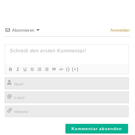
Abonnieren
Anmelden
{}
[+]
Name*
E-
Mail*
Webseite