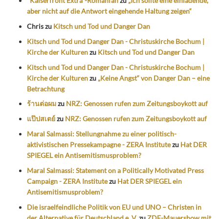
"Kaiserfront Extra"-Romanfan
zu
„Ich sollte eine einladende,
aber nicht auf die Antwort eingehende Haltung zeigen“
Chris
zu
Kitsch und Tod und Danger Dan
Kitsch und Tod und Danger Dan - Christuskirche Bochum |
Kirche der Kulturen
zu
Kitsch und Tod und Danger Dan
Kitsch und Tod und Danger Dan - Christuskirche Bochum |
Kirche der Kulturen
zu
„Keine Angst“ von Danger Dan – eine
Betrachtung
ร้านต่อผม
zu
NRZ: Genossen rufen zum Zeitungsboykott auf
แป๊ปสเตย์
zu
NRZ: Genossen rufen zum Zeitungsboykott auf
Maral Salmassi: Stellungnahme zu einer politisch-
aktivistischen Pressekampagne - ZERA Institute
zu
Hat DER
SPIEGEL ein Antisemitismusproblem?
Maral Salmassi: Statement on a Politically Motivated Press
Campaign - ZERA Institute
zu
Hat DER SPIEGEL ein
Antisemitismusproblem?
Die israelfeindliche Politik von EU und UNO – Christen in
der Alternative für Deutschland e. V.
zu
ZDF-Mauershow mit