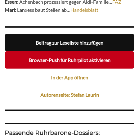
Essen:
Achenbach prozessiert gegen Aldi-Familie…
FAZ
Marl:
Lanxess baut Stellen ab…
Handelsblatt
Beitrag zur Leseliste hinzufügen
Browser-Push für Ruhrpilot aktivieren
In der App öffnen
Autorenseite: Stefan Laurin
Passende Ruhrbarone-Dossiers: