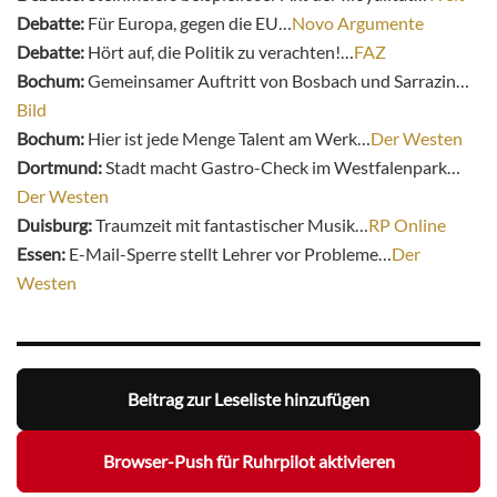
Debatte:
Für Europa, gegen die EU…
Novo Argumente
Debatte:
Hört auf, die Politik zu verachten!…
FAZ
Bochum:
Gemeinsamer Auftritt von Bosbach und Sarrazin…
Bild
Bochum:
Hier ist jede Menge Talent am Werk…
Der Westen
Dortmund:
Stadt macht Gastro-Check im Westfalenpark…
Der Westen
Duisburg:
Traumzeit mit fantastischer Musik…
RP Online
Essen:
E-Mail-Sperre stellt Lehrer vor Probleme…
Der
Westen
Beitrag zur Leseliste hinzufügen
Browser-Push für Ruhrpilot aktivieren