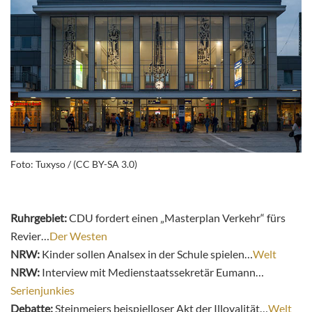
Foto: Tuxyso / (CC BY-SA 3.0)
Ruhrgebiet:
CDU fordert einen „Masterplan Verkehr“ fürs
Revier…
Der Westen
NRW:
Kinder sollen Analsex in der Schule spielen…
Welt
NRW:
Interview mit Medienstaatssekretär Eumann…
Serienjunkies
Debatte:
Steinmeiers beispielloser Akt der Illoyalität…
Welt