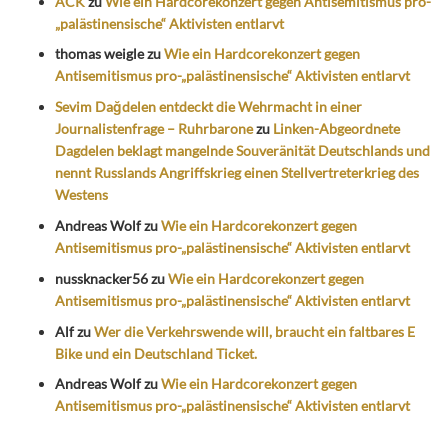
ACK
zu
Wie ein Hardcorekonzert gegen Antisemitismus pro-
„palästinensische“ Aktivisten entlarvt
thomas weigle
zu
Wie ein Hardcorekonzert gegen
Antisemitismus pro-„palästinensische“ Aktivisten entlarvt
Sevim Dağdelen entdeckt die Wehrmacht in einer
Journalistenfrage – Ruhrbarone
zu
Linken-Abgeordnete
Dagdelen beklagt mangelnde Souveränität Deutschlands und
nennt Russlands Angriffskrieg einen Stellvertreterkrieg des
Westens
Andreas Wolf
zu
Wie ein Hardcorekonzert gegen
Antisemitismus pro-„palästinensische“ Aktivisten entlarvt
nussknacker56
zu
Wie ein Hardcorekonzert gegen
Antisemitismus pro-„palästinensische“ Aktivisten entlarvt
Alf
zu
Wer die Verkehrswende will, braucht ein faltbares E
Bike und ein Deutschland Ticket.
Andreas Wolf
zu
Wie ein Hardcorekonzert gegen
Antisemitismus pro-„palästinensische“ Aktivisten entlarvt