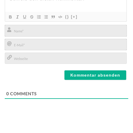
{}
[+]
Name*
E-
Mail*
Webseite
0
COMMENTS