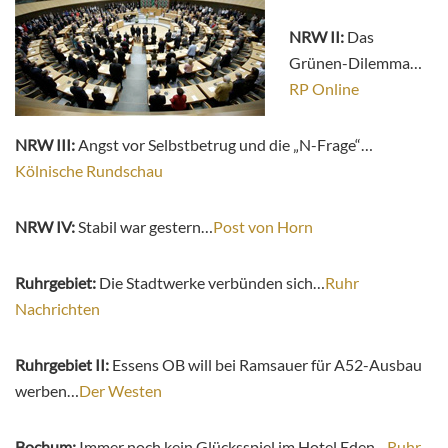
NRW II:
Das
Grünen-Dilemma…
RP Online
NRW III:
Angst vor Selbstbetrug und die „N-Frage“…
Kölnische Rundschau
NRW IV:
Stabil war gestern…
Post von Horn
Ruhrgebiet:
Die Stadtwerke verbünden sich…
Ruhr
Nachrichten
Ruhrgebiet II:
Essens OB will bei Ramsauer für A52-Ausbau
werben…
Der Westen
Bochum:
Immer noch kein Glücksspiel im Hotel Eden…
Ruhr