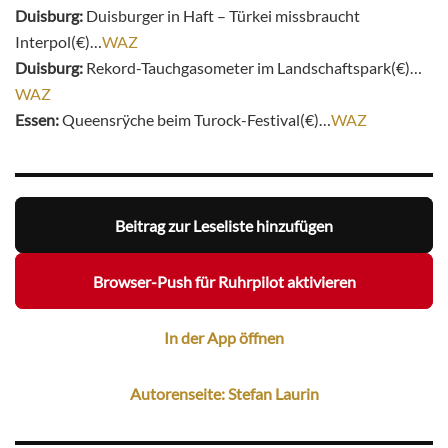
Duisburg:
Duisburger in Haft – Türkei missbraucht
Interpol(€)…
WAZ
Duisburg:
Rekord-Tauchgasometer im Landschaftspark(€)…
WAZ
Essen:
Queensrÿche beim Turock-Festival(€)…
WAZ
Beitrag zur Leseliste hinzufügen
Browser-Push für Ruhrpilot aktivieren
In der App öffnen
Autorenseite: Stefan Laurin