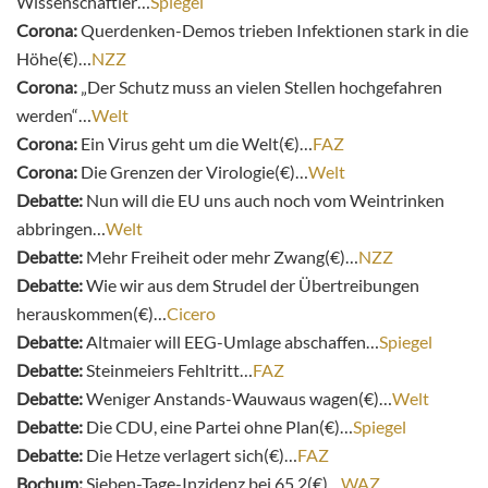
Wissenschaftler…
Spiegel
Corona:
Querdenken-Demos trieben Infektionen stark in die
Höhe(€)…
NZZ
Corona:
„Der Schutz muss an vielen Stellen hochgefahren
werden“…
Welt
Corona:
Ein Virus geht um die Welt(€)…
FAZ
Corona:
Die Grenzen der Virologie(€)…
Welt
Debatte:
Nun will die EU uns auch noch vom Weintrinken
abbringen…
Welt
Debatte:
Mehr Freiheit oder mehr Zwang(€)…
NZZ
Debatte:
Wie wir aus dem Strudel der Übertreibungen
herauskommen(€)…
Cicero
Debatte:
Altmaier will EEG-Umlage abschaffen…
Spiegel
Debatte:
Steinmeiers Fehltritt…
FAZ
Debatte:
Weniger Anstands-Wauwaus wagen(€)…
Welt
Debatte:
Die CDU, eine Partei ohne Plan(€)…
Spiegel
Debatte:
Die Hetze verlagert sich(€)…
FAZ
Bochum:
Sieben-Tage-Inzidenz bei 65,2(€)…
WAZ