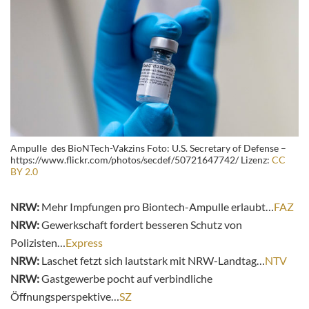
Ampulle des BioNTech-Vakzins Foto: U.S. Secretary of Defense –
https://www.flickr.com/photos/secdef/50721647742/ Lizenz:
CC
BY 2.0
NRW:
Mehr Impfungen pro Biontech-Ampulle erlaubt…
FAZ
NRW:
Gewerkschaft fordert besseren Schutz von
Polizisten…
Express
NRW:
Laschet fetzt sich lautstark mit NRW-Landtag…
NTV
NRW:
Gastgewerbe pocht auf verbindliche
Öffnungsperspektive…
SZ