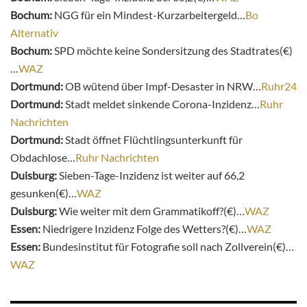
Bochum:
NGG für ein Mindest-Kurzarbeitergeld…
Bo
Alternativ
Bochum:
SPD möchte keine Sondersitzung des Stadtrates(€)
…
WAZ
Dortmund:
OB wütend über Impf-Desaster in NRW…
Ruhr24
Dortmund:
Stadt meldet sinkende Corona-Inzidenz…
Ruhr
Nachrichten
Dortmund:
Stadt öffnet Flüchtlingsunterkunft für
Obdachlose…
Ruhr Nachrichten
Duisburg:
Sieben-Tage-Inzidenz ist weiter auf 66,2
gesunken(€)…
WAZ
Duisburg:
Wie weiter mit dem Grammatikoff?(€)…
WAZ
Essen:
Niedrigere Inzidenz Folge des Wetters?(€)…
WAZ
Essen:
Bundesinstitut für Fotografie soll nach Zollverein(€)…
WAZ