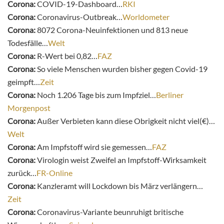
Corona:
COVID-19-Dashboard…
RKI
Corona:
Coronavirus-Outbreak…
Worldometer
Corona:
8072 Corona-Neuinfektionen und 813 neue
Todesfälle…
Welt
Corona:
R-Wert bei 0,82…
FAZ
Corona:
So viele Menschen wurden bisher gegen Covid-19
geimpft…
Zeit
Corona:
Noch 1.206 Tage bis zum Impfziel…
Berliner
Morgenpost
Corona:
Außer Verbieten kann diese Obrigkeit nicht viel(€)…
Welt
Corona:
Am Impfstoff wird sie gemessen…
FAZ
Corona:
Virologin weist Zweifel an Impfstoff-Wirksamkeit
zurück…
FR-Online
Corona:
Kanzleramt will Lockdown bis März verlängern…
Zeit
Corona:
Coronavirus-Variante beunruhigt britische