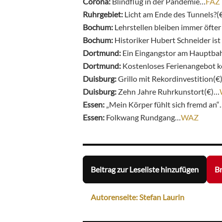
Corona:
Blindflug in der Pandemie…
FAZ
Ruhrgebiet:
Licht am Ende des Tunnels?(
Bochum:
Lehrstellen bleiben immer öfte
Bochum:
Historiker Hubert Schneider is
Dortmund:
Ein Eingangstor am Hauptba
Dortmund:
Kostenloses Ferienangebot k
Duisburg:
Grillo mit Rekordinvestition(€
Duisburg:
Zehn Jahre Ruhrkunstort(€)…
Essen:
„Mein Körper fühlt sich fremd an“
Essen:
Folkwang Rundgang…
WAZ
Beitrag zur Leseliste hinzufügen
Br
Autorenseite: Stefan Laurin