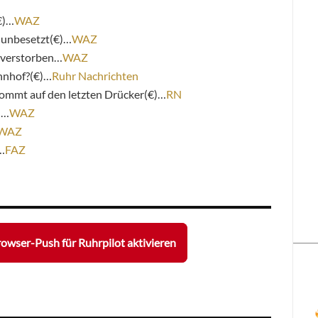
€)…
WAZ
r unbesetzt(€)…
WAZ
t verstorben…
WAZ
hnhof?(€)…
Ruhr Nachrichten
ommt auf den letzten Drücker(€)…
RN
)…
WAZ
WAZ
…
FAZ
owser-Push für Ruhrpilot aktivieren