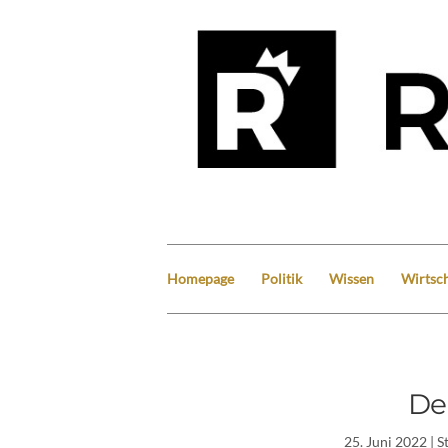
Homepage
Politik
Wissen
Wirtsch
De
25. Juni 2022
| S