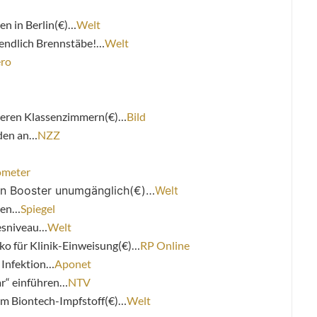
en in Berlin(€)…
Welt
r endlich Brennstäbe!…
Welt
ero
seren Klassenzimmern(€)…
Bild
aden an…
NZZ
ometer
n Booster unumgänglich(€)…
Welt
nen…
Spiegel
resniveau…
Welt
ko für Klinik-Einweisung(€)…
RP Online
 Infektion…
Aponet
r“ einführen…
NTV
m Biontech-Impfstoff(€)…
Welt