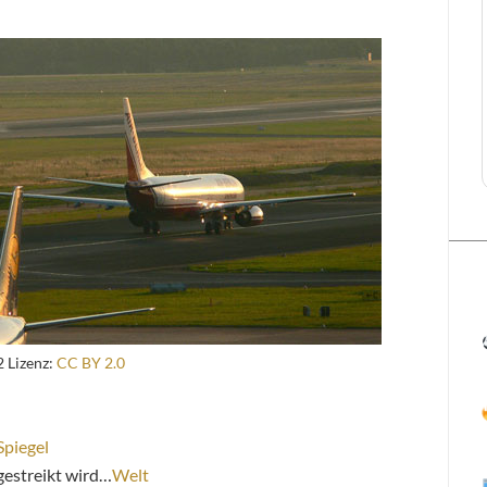
 Lizenz:
CC BY 2.0
Spiegel
gestreikt wird…
Welt