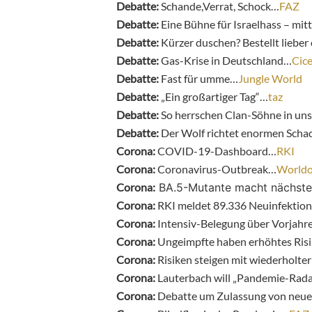
Debatte:
Schande,Verrat, Schock…
FAZ
Debatte:
Eine Bühne für Israelhass – mitt
Debatte:
Kürzer duschen? Bestellt liebe
Debatte:
Gas-Krise in Deutschland…
Cic
Debatte:
Fast für umme…
Jungle World
Debatte:
„Ein großartiger Tag“…
taz
Debatte:
So herrschen Clan-Söhne in un
Debatte:
Der Wolf richtet enormen Sch
Corona:
COVID-19-Dashboard…
RKI
Corona:
Coronavirus-Outbreak…
World
Corona:
BA.5-Mutante
macht
nächste
Corona:
RKI meldet 89.336 Neuinfektio
Corona:
Intensiv-Belegung über Vorjah
Corona:
Ungeimpfte haben erhöhtes Risi
Corona:
Risiken steigen mit wiederholter
Corona:
Lauterbach will „Pandemie-Rada
Corona:
Debatte um Zulassung von neue