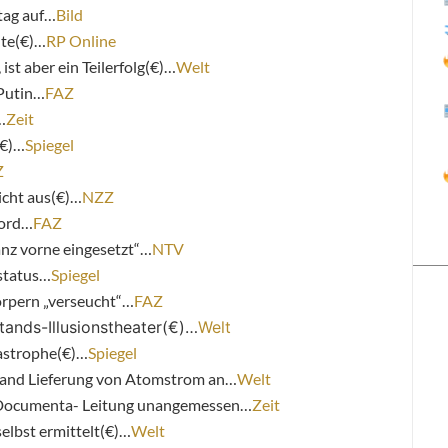
dtag auf…
Bild
nte(€)…
RP Online
 ist aber ein Teilerfolg(€)…
Welt
 Putin…
FAZ
…
Zeit
(€)…
Spiegel
Z
nicht aus(€)…
NZZ
mord…
FAZ
nz vorne eingesetzt“…
NTV
status…
Spiegel
örpern „verseucht“…
FAZ
ands-Illusionstheater(€)…
Welt
tastrophe(€)…
Spiegel
hland Lieferung von Atomstrom an…
Welt
r Documenta- Leitung unangemessen…
Zeit
elbst ermittelt(€)…
Welt