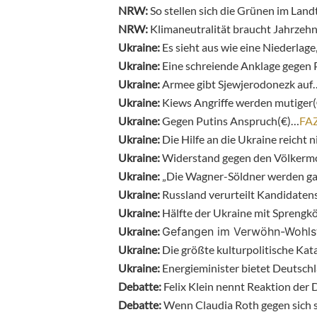
NRW:
So stellen sich die Grünen im Lan
NRW:
Klimaneutralität braucht Jahrzeh
Ukraine:
Es sieht aus wie eine Niederlage,
Ukraine:
Eine schreiende Anklage gegen
Ukraine:
Armee gibt Sjewjerodonezk auf
Ukraine:
Kiews Angriffe werden mutiger
Ukraine:
Gegen Putins Anspruch(€)…
FA
Ukraine:
Die Hilfe an die Ukraine reicht 
Ukraine:
Widerstand gegen den Völker
Ukraine:
„Die Wagner-Söldner werden ga
Ukraine:
Russland verurteilt Kandidaten
Ukraine:
Hälfte der Ukraine mit Sprengk
Ukraine:
Gefangen im Verwöhn-Wohlst
Ukraine:
Die größte kulturpolitische Ka
Ukraine:
Energieminister bietet Deutsc
Debatte:
Felix Klein nennt Reaktion de
Debatte:
Wenn Claudia Roth gegen sich s