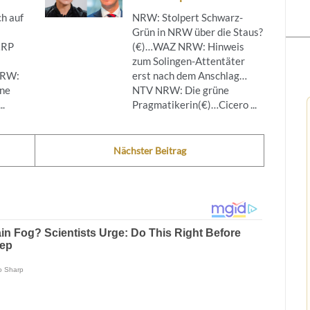
h auf
NRW: Stolpert Schwarz-
Grün in NRW über die Staus?
…RP
(€)…WAZ NRW: Hinweis
zum Solingen-Attentäter
NRW:
erst nach dem Anschlag…
ine
NTV NRW: Die grüne
..
Pragmatikerin(€)…Cicero ...
Nächster Beitrag