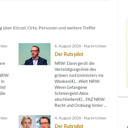
 über Kürzel, Orte, Personen und weitere Treffer
chten
6. August 2026 · Nachrichten
Der Ruhrpilot
are
NRW: Dann gerät die
Verteidigungslinie des
NRW:
grünen Justizministers ins
 in
Wanken(€)…Welt NRW:
ild
Wenn Gefangene
die
Schmiergeld-Abos
abschließen(€)…FAZ NRW:
Recht und Ordnung hinter ...
chten
4. August 2026 · Nachrichten
Der Ruhrpilot