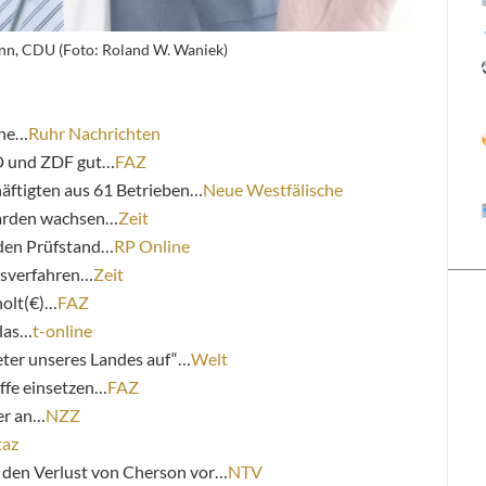
n, CDU (Foto: Roland W. Waniek)
äne…
Ruhr Nachrichten
RD und ZDF gut…
FAZ
häftigten aus 61 Betrieben…
Neue Westfälische
liarden wachsen…
Zeit
f den Prüfstand…
RP Online
nsverfahren…
Zeit
olt(€)…
FAZ
tlas…
t-online
eter unseres Landes auf“…
Welt
affe einsetzen…
FAZ
er an…
NZZ
taz
f den Verlust von Cherson vor…
NTV