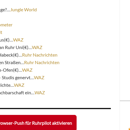
Lüge?…
Jungle World
ometer
t
us(€)…
WAZ
an Ruhr Uni(€)…
WAZ
Habeck(€)…
Ruhr Nachrichten
en Straßen…
Ruhr Nachrichten
n-Ofen(€)…
WAZ
 Studis genervt…
WAZ
dichte…
WAZ
Nachbarschaft ein…
WAZ
owser-Push für Ruhrpilot aktivieren