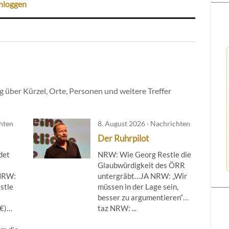
nloggen
 über Kürzel, Orte, Personen und weitere Treffer
chten
8. August 2026 · Nachrichten
Der Ruhrpilot
det
NRW: Wie Georg Restle die
Glaubwürdigkeit des ÖRR
NRW:
untergräbt…JA NRW: „Wir
stle
müssen in der Lage sein,
besser zu argumentieren“…
(€)…
taz NRW: ...