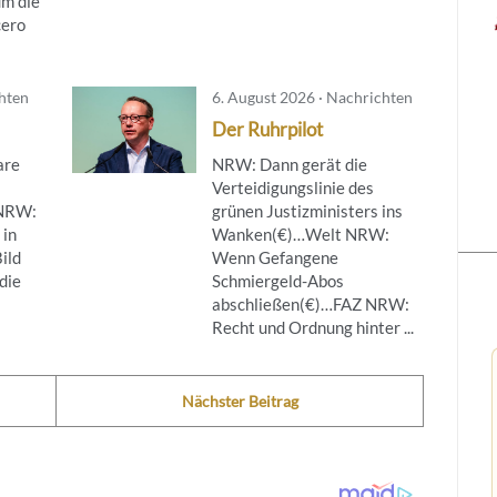
um die
cero
chten
6. August 2026 · Nachrichten
Der Ruhrpilot
are
NRW: Dann gerät die
Verteidigungslinie des
NRW:
grünen Justizministers ins
 in
Wanken(€)…Welt NRW:
ild
Wenn Gefangene
die
Schmiergeld-Abos
abschließen(€)…FAZ NRW:
Recht und Ordnung hinter ...
Nächster Beitrag