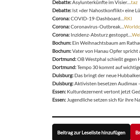
Debatte:
Asylunterkünfte im Visier…
taz
Debatte:
Ist »der Nahost­konflikt« eine 
Corona:
COVID-19-Dashboard…
RKI
Corona:
Coronavirus-Outbreak…
World
Corona:
Inzidenz-Absturz gestoppt…
Wel
Bochum:
Ein Weihnachtsbaum am Ratha
Bochum:
Vater von Hanau Opfer spricht 
Dortmund:
OB Westphal schießt gegen 
Dortmund:
Tempo 30 kommt auf wichtig
Duisburg:
Das bringt der neue Hubbalke
Duisburg:
Aktivisten besetzen Audimax –
Essen:
Kulturdezernent vertont jetzt Ge
Essen:
Jugendliche setzen sich für ihre 
Beitrag zur Leseliste hinzufügen
Br