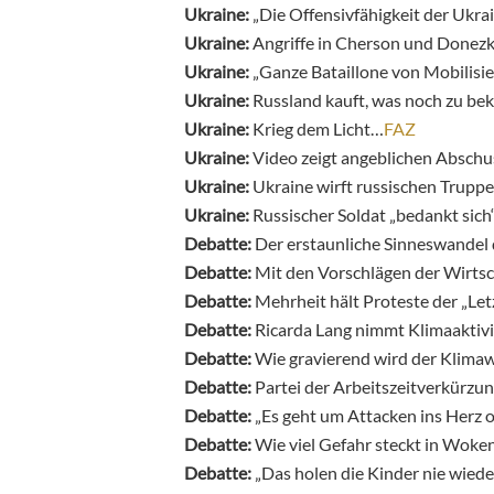
Ukraine:
„Die Offensivfähigkeit der Ukra
Ukraine:
Angriffe in Cherson und Donez
Ukraine:
„Ganze Bataillone von Mobilisi
Ukraine:
Russland kauft, was noch zu b
Ukraine:
Krieg dem Licht…
FAZ
Ukraine:
Video zeigt angeblichen Absch
Ukraine:
Ukraine wirft russischen Trup
Ukraine:
Russischer Soldat „bedankt sic
Debatte:
Der erstaunliche Sinneswandel
Debatte:
Mit den Vorschlägen der Wirts
Debatte:
Mehrheit hält Proteste der „Le
Debatte:
Ricarda Lang nimmt Klimaaktivi
Debatte:
Wie gravierend wird der Klimaw
Debatte:
Partei der Arbeitszeitverkürzu
Debatte:
„Es geht um Attacken ins Herz 
Debatte:
Wie viel Gefahr steckt in Woke
Debatte:
„Das holen die Kinder nie wiede