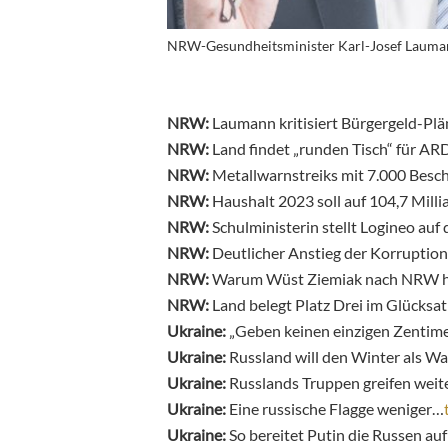
NRW-Gesundheitsminister Karl-Josef Lauman
NRW:
Laumann kritisiert Bürgergeld-Pl
NRW:
Land findet „runden Tisch“ für A
NRW:
Metallwarnstreiks mit 7.000 Besc
NRW:
Haushalt 2023 soll auf 104,7 Mil
NRW:
Schulministerin stellt Logineo au
NRW:
Deutlicher Anstieg der Korruptio
NRW:
Warum Wüst Ziemiak nach NRW h
NRW:
Land belegt Platz Drei im Glücksa
Ukraine:
„Geben keinen einzigen Zentim
Ukraine:
Russland will den Winter als W
Ukraine:
Russlands Truppen greifen weit
Ukraine:
Eine russische Flagge weniger…
Ukraine:
So bereitet Putin die Russen au