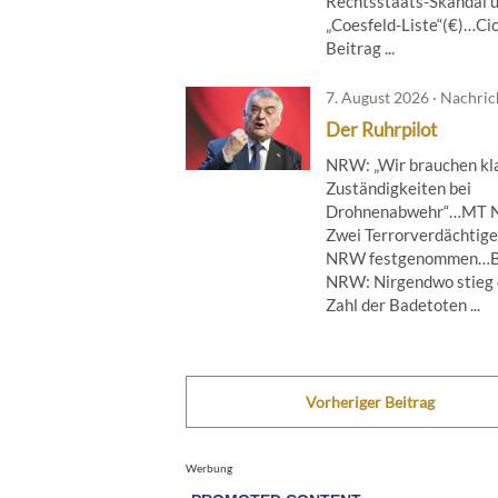
Rechtsstaats-Skandal 
„Coesfeld-Liste“(€)…Ci
Beitrag ...
7. August 2026 · Nachri
Der Ruhrpilot
NRW: „Wir brauchen kl
Zuständigkeiten bei
Drohnenabwehr“…MT 
Zwei Terrorverdächtige
NRW festgenommen…B
NRW: Nirgendwo stieg 
Zahl der Badetoten ...
Vorheriger Beitrag
Werbung