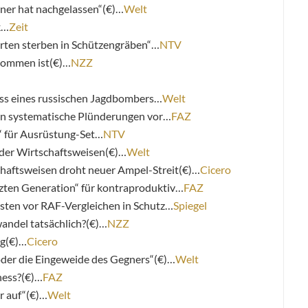
iner hat nachgelassen“(€)…
Welt
k…
Zeit
erten sterben in Schützengräben“…
NTV
ekommen ist(€)…
NZZ
uss eines russischen Jagdbombers…
Welt
pen systematische Plünderungen vor…
FAZ
h“ für Ausrüstung-Set…
NTV
 der Wirtschaftsweisen(€)…
Welt
chaftsweisen droht neuer Ampel-Streit(€)…
Cicero
tzten Generation“ für kontraproduktiv…
FAZ
sten vor RAF-Vergleichen in Schutz…
Spiegel
andel tatsächlich?(€)…
NZZ
ng(€)…
Cicero
oder die Eingeweide des Gegners“(€)…
Welt
ness?(€)…
FAZ
r auf“(€)…
Welt