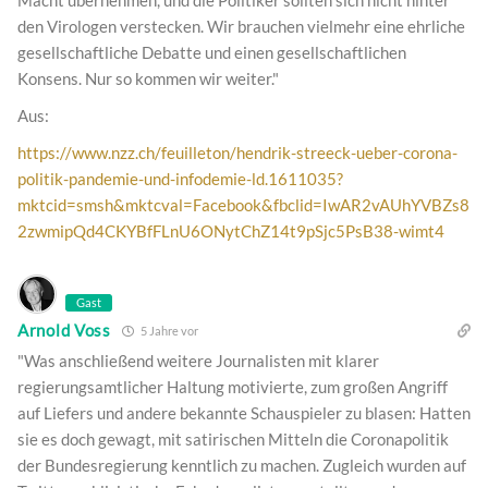
den Virologen verstecken. Wir brauchen vielmehr eine ehrliche
gesellschaftliche Debatte und einen gesellschaftlichen
Konsens. Nur so kommen wir weiter."
Aus:
https://www.nzz.ch/feuilleton/hendrik-streeck-ueber-corona-
politik-pandemie-und-infodemie-ld.1611035?
mktcid=smsh&mktcval=Facebook&fbclid=IwAR2vAUhYVBZs8
2zwmipQd4CKYBfFLnU6ONytChZ14t9pSjc5PsB38-wimt4
Gast
Arnold Voss
5 Jahre vor
"Was anschließend weitere Journalisten mit klarer
regierungsamtlicher Haltung motivierte, zum großen Angriff
auf Liefers und andere bekannte Schauspieler zu blasen: Hatten
sie es doch gewagt, mit satirischen Mitteln die Coronapolitik
der Bundesregierung kenntlich zu machen. Zugleich wurden auf