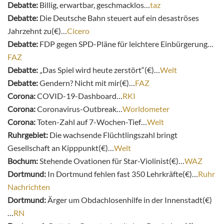
Debatte:
Billig, erwartbar, geschmacklos…
taz
Debatte:
Die Deutsche Bahn steuert auf ein desaströses
Jahrzehnt zu(€)…
Cicero
Debatte:
FDP gegen SPD-Pläne für leichtere Einbürgerung…
FAZ
Debatte:
„Das Spiel wird heute zerstört“(€)…
Welt
Debatte:
Gendern? Nicht mit mir(€)…
FAZ
Corona:
COVID-19-Dashboard…
RKI
Corona:
Coronavirus-Outbreak…
Worldometer
Corona:
Toten-Zahl auf 7-Wochen-Tief…
Welt
Ruhrgebiet:
Die wachsende Flüchtlingszahl bringt
Gesellschaft an Kipppunkt(€)…
Welt
Bochum:
Stehende Ovationen für Star-Violinist(€)…
WAZ
Dortmund:
In Dortmund fehlen fast 350 Lehrkräfte(€)…
Ruhr
Nachrichten
Dortmund:
Ärger um Obdachlosenhilfe in der Innenstadt(€)
…
RN