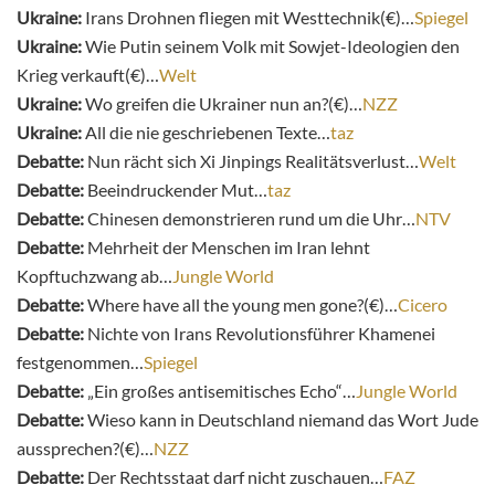
Ukraine:
Irans Drohnen fliegen mit Westtechnik(€)…
Spiegel
Ukraine:
Wie Putin seinem Volk mit Sowjet-Ideologien den
Krieg verkauft(€)…
Welt
Ukraine:
Wo greifen die Ukrainer nun an?(€)…
NZZ
Ukraine:
All die nie geschriebenen Texte…
taz
Debatte:
Nun rächt sich Xi Jinpings Realitätsverlust…
Welt
Debatte:
Beeindruckender Mut…
taz
Debatte:
Chinesen demonstrieren rund um die Uhr…
NTV
Debatte:
Mehrheit der Menschen im Iran lehnt
Kopftuchzwang ab…
Jungle World
Debatte:
Where have all the young men gone?(€)…
Cicero
Debatte:
Nichte von Irans Revolutionsführer Khamenei
festgenommen…
Spiegel
Debatte:
„Ein großes antisemitisches Echo“…
Jungle World
Debatte:
Wieso kann in Deutschland niemand das Wort Jude
aussprechen?(€)…
NZZ
Debatte:
Der Rechtsstaat darf nicht zuschauen…
FAZ