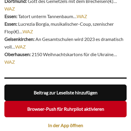
Dortmund:
Gott des Gemetzels mit dem Brecheisen(€)…
WAZ
Essen:
Tatort unterm Tannenbaum…
WAZ
Essen:
Lucrezia Borgia, musikalischer-Coup, szenischer
Flop(€)…
WAZ
Gelsenkirchen:
An Gesamtschulen wird 2023 es dramatisch
voll…
WAZ
Oberhausen:
2150 Weihnachtskartons für die Ukraine…
WAZ
Beitrag zur Leseliste hinzufügen
Browser-Push für Ruhrpilot aktivieren
In der App öffnen