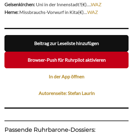
Gelsenkirchen:
Uni in der Innenstadt?(€)….
WAZ
Herne:
Missbrauchs-Vorwurf in Kita(€)…
WAZ
Beitrag zur Leseliste hinzufügen
Browser-Push für Ruhrpilot aktivieren
In der App öffnen
Autorenseite: Stefan Laurin
Passende Ruhrbarone-Dossiers: