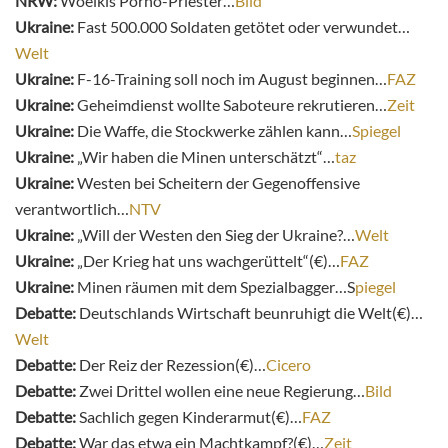
NRW:
Woelkis Porno-Priester…
Bild
Ukraine:
Fast 500.000 Soldaten getötet oder verwundet…
Welt
Ukraine:
F-16-Training soll noch im August beginnen…
FAZ
Ukraine:
Geheimdienst wollte Saboteure rekrutieren…
Zeit
Ukraine:
Die Waffe, die Stockwerke zählen kann…
Spiegel
Ukraine:
„Wir haben die Minen unterschätzt“…
taz
Ukraine:
Westen bei Scheitern der Gegenoffensive
verantwortlich…
NTV
Ukraine:
„Will der Westen den Sieg der Ukraine?…
Welt
Ukraine:
„Der Krieg hat uns wachgerüttelt“(€)…
FAZ
Ukraine:
Minen räumen mit dem Spezialbagger…S
piegel
Debatte:
Deutschlands Wirtschaft beunruhigt die Welt(€)…
Welt
Debatte:
Der Reiz der Rezession(€)…
Cicero
Debatte:
Zwei Drittel wollen eine neue Regierung…
Bild
Debatte:
Sachlich gegen Kinderarmut(€)…
FAZ
Debatte:
War das etwa ein Machtkampf?(€)…
Zeit