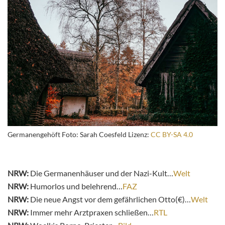
Germanengehöft Foto: Sarah Coesfeld Lizenz:
CC BY-SA 4.0
NRW:
Die Germanenhäuser und der Nazi-Kult…
Welt
NRW:
Humorlos und belehrend…
FAZ
NRW:
Die neue Angst vor dem gefährlichen Otto(€)…
Welt
NRW:
Immer mehr Arztpraxen schließen…
RTL