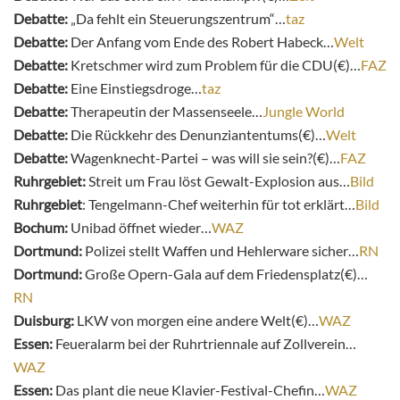
Debatte:
„Da fehlt ein Steuerungszentrum“…
taz
Debatte:
Der Anfang vom Ende des Robert Habeck…
Welt
Debatte:
Kretschmer wird zum Problem für die CDU(€)…
FAZ
Debatte:
Eine Einstiegsdroge…
taz
Debatte:
Therapeutin der Massenseele…
Jungle World
Debatte:
Die Rückkehr des Denunziantentums(€)…
Welt
Debatte:
Wagenknecht-Partei – was will sie sein?(€)…
FAZ
Ruhrgebiet:
Streit um Frau löst Gewalt-Explosion aus…
Bild
Ruhrgebiet
: Tengelmann-Chef weiterhin für tot erklärt…
Bild
Bochum:
Unibad öffnet wieder…
WAZ
Dortmund:
Polizei stellt Waffen und Hehlerware sicher…
RN
Dortmund:
Große Opern-Gala auf dem Friedensplatz(€)…
RN
Duisburg:
LKW von morgen eine andere Welt(€)…
WAZ
Essen:
Feueralarm bei der Ruhrtriennale auf Zollverein…
WAZ
Essen:
Das plant die neue Klavier-Festival-Chefin…
WAZ