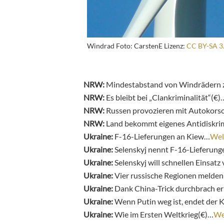
Windrad Foto: CarstenE Lizenz:
CC BY-SA 3
NRW:
Mindestabstand von Windrädern zu
NRW:
Es bleibt bei „Clankriminalität“(€)
NRW:
Russen provozieren mit Autokors
NRW:
Land bekommt eigenes Antidiskri
Ukraine:
F-16-Lieferungen an Kiew…
Wel
Ukraine:
Selenskyj nennt F-16-Lieferunge
Ukraine:
Selenskyj will schnellen Einsatz
Ukraine:
Vier russische Regionen melde
Ukraine:
Dank China-Trick durchbrach e
Ukraine:
Wenn Putin weg ist, endet der 
Ukraine:
Wie im Ersten Weltkrieg(€)…
We