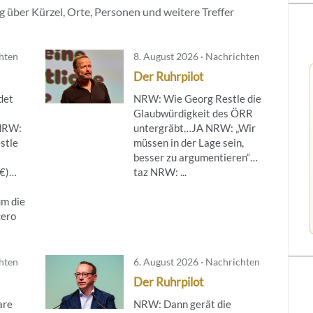
 über Kürzel, Orte, Personen und weitere Treffer
chten
8. August 2026 · Nachrichten
Der Ruhrpilot
det
NRW: Wie Georg Restle die
Glaubwürdigkeit des ÖRR
NRW:
untergräbt…JA NRW: „Wir
stle
müssen in der Lage sein,
besser zu argumentieren“…
(€)…
taz NRW: ...
um die
cero
chten
6. August 2026 · Nachrichten
Der Ruhrpilot
are
NRW: Dann gerät die