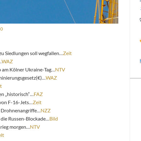
.0
 Siedlungen soll wegfallen…
Zeit
…
WAZ
o am Kölner Ukraine-Tag…
NTV
minierungsgesetz(€)…
WAZ
t
n „historisch“…
FAZ
 von F-16-Jets…
Zeit
n Drohnenangriffe…
NZZ
r die Russen-Blockade…
Bild
Krieg morgen…
NTV
lt