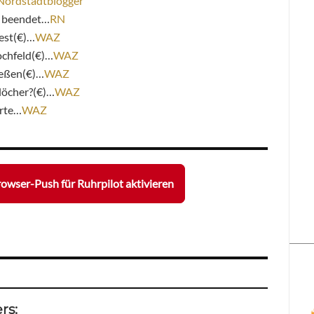
Nordstadtblogger
t beendet…
RN
est(€)…
WAZ
Hochfeld(€)…
WAZ
ießen(€)…
WAZ
löcher?(€)…
WAZ
erte…
WAZ
owser-Push für Ruhrpilot aktivieren
rs: