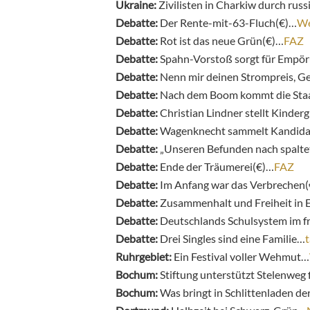
Ukraine:
Zivilisten in Charkiw durch rus
Debatte:
Der Rente-mit-63-Fluch(€)…
We
Debatte:
Rot ist das neue Grün(€)…
FAZ
Debatte:
Spahn-Vorstoß sorgt für Empö
Debatte:
Nenn mir deinen Strompreis, G
Debatte:
Nach dem Boom kommt die Staa
Debatte:
Christian Lindner stellt Kinder
Debatte:
Wagenknecht sammelt Kandida
Debatte:
„Unseren Befunden nach spaltet
Debatte:
Ende der Träumerei(€)…
FAZ
Debatte:
Im Anfang war das Verbrechen
Debatte:
Zusammenhalt und Freiheit in
Debatte:
Deutschlands Schulsystem im fr
Debatte:
Drei Singles sind eine Familie…
t
Ruhrgebiet:
Ein Festival voller Wehmut…
Bochum:
Stiftung unterstützt Stelenweg 
Bochum:
Was bringt in Schlittenladen de