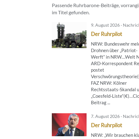
Passende Ruhrbarone-Beiträge, vorrangig
im Titel gefunden.
9. August 2026 · Nachri
Der Ruhrpilot
NRW: Bundeswehr mel
Drohnen über „Patriot-
Werft“ in NRW…Welt 
ARD-Korrespondent Re
postet
Verschwörungstheorie
FAZ NRW: Kölner
Rechtsstaats-Skandal 
„Coesfeld-Liste“(€)…Ci
Beitrag ...
7. August 2026 · Nachri
Der Ruhrpilot
NRW: „Wir brauchen kl