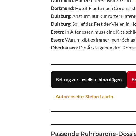
Dortmund:
Halbzeit bei Schwarz-Grün…
Dortmund:
Hotel-Flaute nach Corona is
Duisburg:
Ansturm auf Ruhrorter Hafenf
Duisburg:
So lief das Fest der Vielen in 
Essen:
In Altenessen muss eine Kita schl
Essen:
Warum gibt es immer mehr Schlag
Oberhausen:
Die Ärzte geben drei Konz
Beitrag zur Leseliste hinzufügen
Br
Autorenseite: Stefan Laurin
Passende Ruhrbarone-Dossie