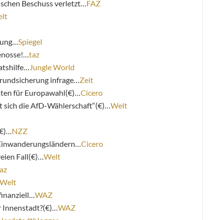
sischen Beschuss verletzt…
FAZ
lt
rung…
Spiegel
enosse!…
taz
tshilfe…
Jungle World
grundsicherung infrage…
Zeit
ten für Europawahl(€)…
Cicero
 sich die AfD-Wählerschaft“(€)…
Welt
(€)…
NZZ
 Einwanderungsländern…
Cicero
eien Fall(€)…
Welt
az
Welt
finanziell…
WAZ
r Innenstadt?(€)…
WAZ