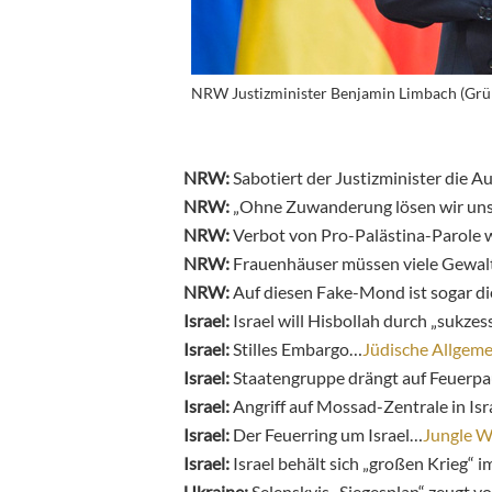
NRW Justizminister Benjamin Limbach (Grü
NRW:
Sabotiert der Justizminister die 
NRW:
„Ohne Zuwanderung lösen wir uns
NRW:
Verbot von Pro-Palästina-Parole 
NRW:
Frauenhäuser müssen viele Gewal
NRW:
Auf diesen Fake-Mond ist sogar di
Israel:
Israel will Hisbollah durch „sukz
Israel:
Stilles Embargo…
Jüdische Allgeme
Israel:
Staatengruppe drängt auf Feuerpa
Israel:
Angriff auf Mossad-Zentrale in Is
Israel:
Der Feuerring um Israel…
Jungle W
Israel:
Israel behält sich „großen Krieg“ 
Ukraine:
Selenskyjs „Siegesplan“ zeugt 