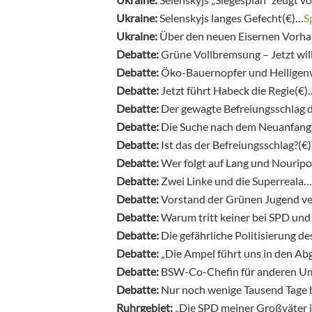
Ukraine:
Selenskyjs langes Gefecht(€)…
S
Ukraine:
Über den neuen Eisernen Vorha
Debatte:
Grüne Vollbremsung – Jetzt wi
Debatte:
Öko-Bauernopfer und Heiligen
Debatte:
Jetzt führt Habeck die Regie(€)
Debatte:
Der gewagte Befreiungsschlag 
Debatte:
Die Suche nach dem Neuanfan
Debatte:
Ist das der Befreiungsschlag?(€
Debatte:
Wer folgt auf Lang und Nourip
Debatte:
Zwei Linke und die Superreala…
Debatte:
Vorstand der Grünen Jugend ver
Debatte:
Warum tritt keiner bei SPD un
Debatte:
Die gefährliche Politisierung d
Debatte:
„Die Ampel führt uns in den A
Debatte:
BSW-Co-Chefin für anderen U
Debatte:
Nur noch wenige Tausend Tage 
Ruhrgebiet:
„Die SPD meiner Großväter is