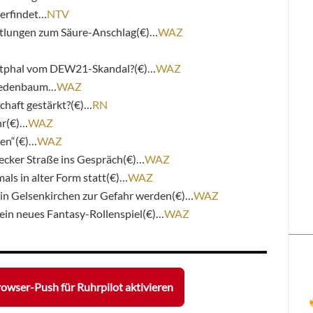
 erfindet…
NTV
tlungen zum Säure-Anschlag(€)…
WAZ
tphal vom DEW21-Skandal?(€)…
WAZ
redenbaum…
WAZ
haft gestärkt?(€)…
RN
hr(€)…
WAZ
en“(€)…
WAZ
ecker Straße ins Gespräch(€)…
WAZ
als in alter Form statt(€)…
WAZ
 in Gelsenkirchen zur Gefahr werden(€)…
WAZ
 ein neues Fantasy-Rollenspiel(€)…
WAZ
owser-Push für Ruhrpilot aktivieren