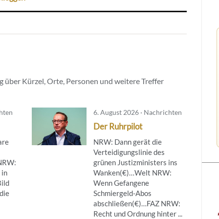
 über Kürzel, Orte, Personen und weitere Treffer
chten
6. August 2026 · Nachrichten
Der Ruhrpilot
are
NRW: Dann gerät die
Verteidigungslinie des
NRW:
grünen Justizministers ins
 in
Wanken(€)…Welt NRW:
ild
Wenn Gefangene
die
Schmiergeld-Abos
abschließen(€)…FAZ NRW:
Recht und Ordnung hinter ...