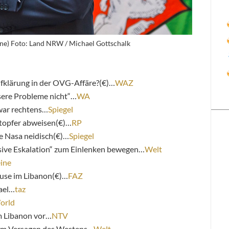
ne) Foto: Land NRW / Michael Gottschalk
Aufklärung in der OVG-Affäre?(€)…
WAZ
ere Probleme nicht“…
WA
war rechtens…
Spiegel
topfer abweisen(€)…
RP
e Nasa neidisch(€)…
Spiegel
essive Eskalation“ zum Einlenken bewegen…
Welt
ine
use im Libanon(€)…
FAZ
rael…
taz
orld
im Libanon vor…
NTV
vom Versagen des Westens…
Welt