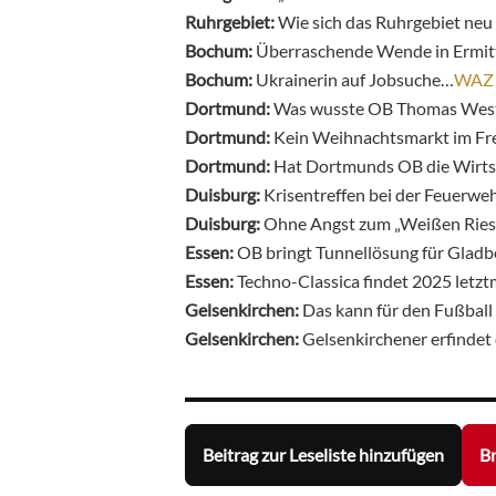
Ruhrgebiet:
Wie sich das Ruhrgebiet neu
Bochum:
Überraschende Wende in Ermit
Bochum:
Ukrainerin auf Jobsuche…
WAZ
Dortmund:
Was wusste OB Thomas Wes
Dortmund:
Kein Weihnachtsmarkt im F
Dortmund:
Hat Dortmunds OB die Wirtsc
Duisburg:
Krisentreffen bei der Feuerwe
Duisburg:
Ohne Angst zum „Weißen Ries
Essen:
OB bringt Tunnellösung für Gladb
Essen:
Techno-Classica findet 2025 letztm
Gelsenkirchen:
Das kann für den Fußball
Gelsenkirchen:
Gelsenkirchener erfindet
Beitrag zur Leseliste hinzufügen
Br