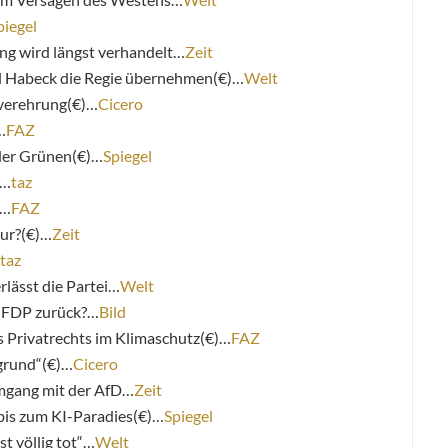
piegel
ng wird längst verhandelt…
Zeit
ll Habeck die Regie übernehmen(€)…
Welt
verehrung(€)…
Cicero
…
FAZ
der Grünen(€)…
Spiegel
g…
taz
)…
FAZ
our?(€)…
Zeit
taz
lässt die Partei…
Welt
d FDP zurück?…
Bild
es Privatrechts im Klimaschutz(€)…
FAZ
bgrund“(€)…
Cicero
mgang mit der AfD…
Zeit
bis zum KI-Paradies(€)…
Spiegel
t völlig tot“…
Welt