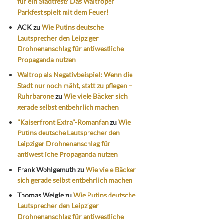
für ein Stadtfest? Das Waltroper
Parkfest spielt mit dem Feuer!
ACK
zu
Wie Putins deutsche
Lautsprecher den Leipziger
Drohnenanschlag für antiwestliche
Propaganda nutzen
Waltrop als Negativbeispiel: Wenn die
Stadt nur noch mäht, statt zu pflegen –
Ruhrbarone
zu
Wie viele Bäcker sich
gerade selbst entbehrlich machen
"Kaiserfront Extra"-Romanfan
zu
Wie
Putins deutsche Lautsprecher den
Leipziger Drohnenanschlag für
antiwestliche Propaganda nutzen
Frank Wohlgemuth
zu
Wie viele Bäcker
sich gerade selbst entbehrlich machen
Thomas Weigle
zu
Wie Putins deutsche
Lautsprecher den Leipziger
Drohnenanschlag für antiwestliche