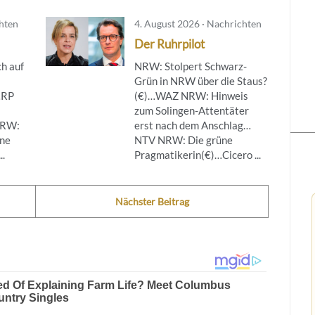
chten
4. August 2026 · Nachrichten
Der Ruhrpilot
h auf
NRW: Stolpert Schwarz-
Grün in NRW über die Staus?
…RP
(€)…WAZ NRW: Hinweis
zum Solingen-Attentäter
NRW:
erst nach dem Anschlag…
ine
NTV NRW: Die grüne
..
Pragmatikerin(€)…Cicero ...
Nächster Beitrag