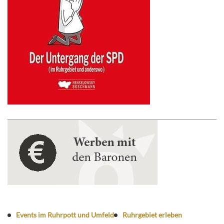
Events im Ruhrpott und Umfeld
Ruhrgebiet erleben