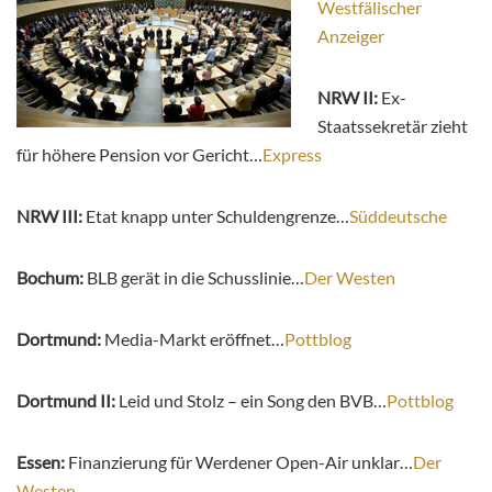
Westfälischer
Anzeiger
NRW II:
Ex-
Staatssekretär zieht
für höhere Pension vor Gericht…
Express
NRW III:
Etat knapp unter Schuldengrenze…
Süddeutsche
Bochum:
BLB gerät in die Schusslinie…
Der Westen
Dortmund:
Media-Markt eröffnet…
Pottblog
Dortmund II:
Leid und Stolz – ein Song den BVB…
Pottblog
Essen:
Finanzierung für Werdener Open-Air unklar…
Der
Westen