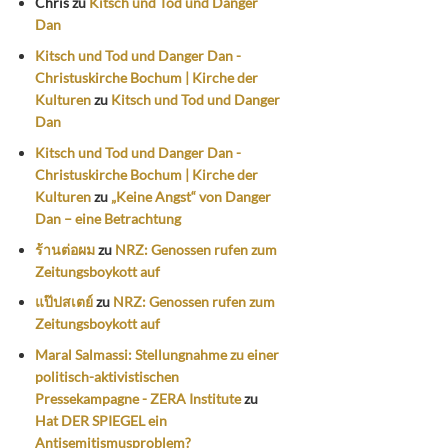
Chris
zu
Kitsch und Tod und Danger
Dan
Kitsch und Tod und Danger Dan -
Christuskirche Bochum | Kirche der
Kulturen
zu
Kitsch und Tod und Danger
Dan
Kitsch und Tod und Danger Dan -
Christuskirche Bochum | Kirche der
Kulturen
zu
„Keine Angst“ von Danger
Dan – eine Betrachtung
ร้านต่อผม
zu
NRZ: Genossen rufen zum
Zeitungsboykott auf
แป๊ปสเตย์
zu
NRZ: Genossen rufen zum
Zeitungsboykott auf
Maral Salmassi: Stellungnahme zu einer
politisch-aktivistischen
Pressekampagne - ZERA Institute
zu
Hat DER SPIEGEL ein
Antisemitismusproblem?