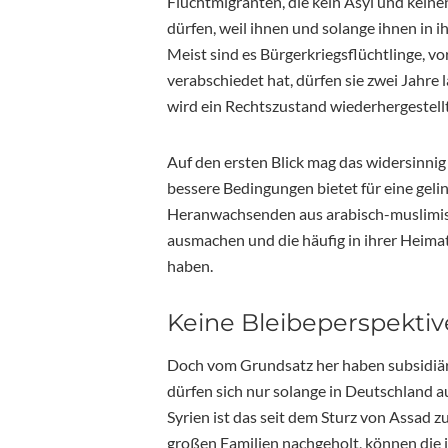
Fluchtmigranten, die kein Asyl und keine
dürfen, weil ihnen und solange ihnen in 
Meist sind es Bürgerkriegsflüchtlinge, v
verabschiedet hat, dürfen sie zwei Jahr
wird ein Rechtszustand wiederhergestellt,
Auf den ersten Blick mag das widersinni
bessere Bedingungen bietet für eine gel
Heranwachsenden aus arabisch-muslimisc
ausmachen und die häufig in ihrer Heima
haben.
Keine Bleibeperspektive
Doch vom Grundsatz her haben subsidiär 
dürfen sich nur solange in Deutschland au
Syrien ist das seit dem Sturz von Assad zu
großen Familien nachgeholt, können die 