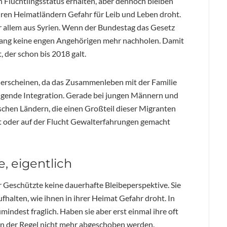
n Flüchtlingsstatus erhalten, aber dennoch bleiben
ihren Heimatländern Gefahr für Leib und Leben droht.
or allem aus Syrien. Wenn der Bundestag das Gesetz
e lang keine engen Angehörigen mehr nachholen. Damit
 der schon bis 2018 galt.
g erscheinen, da das Zusammenleben mit der Familie
ingende Integration. Gerade bei jungen Männern und
hen Ländern, die einen Großteil dieser Migranten
t oder auf der Flucht Gewalterfahrungen gemacht
, eigentlich
Geschützte keine dauerhafte Bleibeperspektive. Sie
fhalten, wie ihnen in ihrer Heimat Gefahr droht. In
mindest fraglich. Haben sie aber erst einmal ihre oft
in der Regel nicht mehr abgeschoben werden.