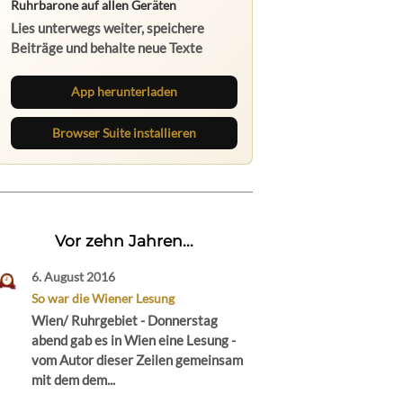
Ruhrbarone auf allen Geräten
Lies unterwegs weiter, speichere
Beiträge und behalte neue Texte
direkt im Browser im Blick.
App herunterladen
Browser Suite installieren
Vor zehn Jahren...
6. August 2016
So war die Wiener Lesung
Wien/ Ruhrgebiet - Donnerstag
abend gab es in Wien eine Lesung -
vom Autor dieser Zeilen gemeinsam
mit dem dem...