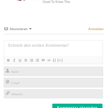
Abonnieren
Anmelden
{}
[+]
Name*
E-
Mail*
Webseite