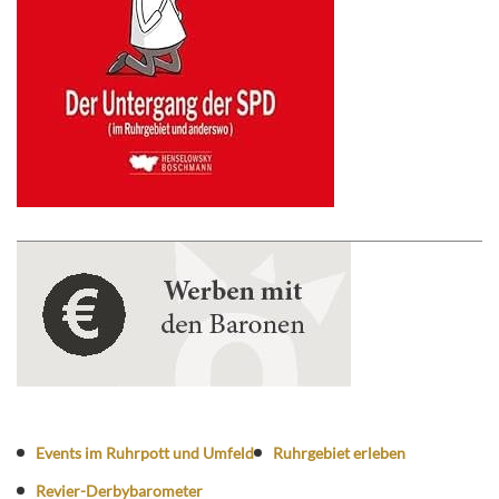
Events im Ruhrpott und Umfeld
Ruhrgebiet erleben
Revier-Derbybarometer