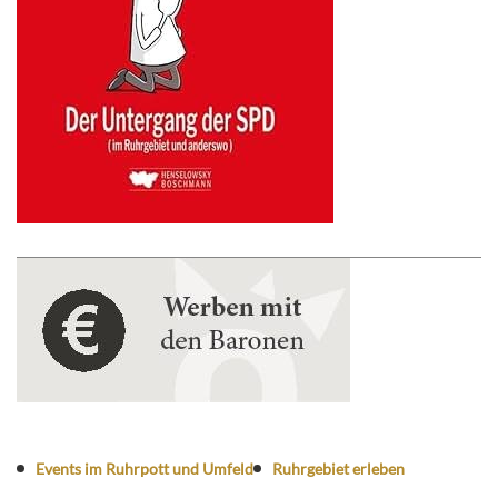
Events im Ruhrpott und Umfeld
Ruhrgebiet erleben