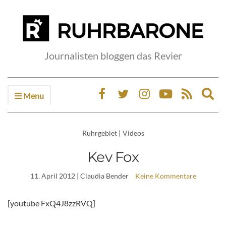
Journalisten bloggen das Revier
Menu
Ex
sea
fo
Ruhrgebiet
|
Videos
Kev Fox
11. April 2012
| Claudia Bender
Keine Kommentare
[youtube FxQ4J8zzRVQ]