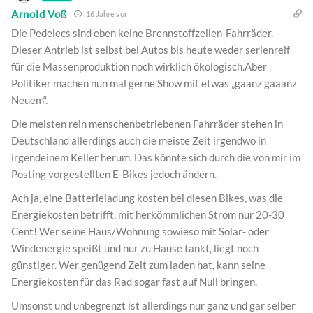
Arnold Voß
16 Jahre vor
Die Pedelecs sind eben keine Brennstoffzellen-Fahrräder.
Dieser Antrieb ist selbst bei Autos bis heute weder serienreif
für die Massenproduktion noch wirklich ökologisch.Aber
Politiker machen nun mal gerne Show mit etwas „gaanz gaaanz
Neuem“.
Die meisten rein menschenbetriebenen Fahrräder stehen in
Deutschland allerdings auch die meiste Zeit irgendwo in
irgendeinem Keller herum. Das könnte sich durch die von mir im
Posting vorgestellten E-Bikes jedoch ändern.
Ach ja, eine Batterieladung kosten bei diesen Bikes, was die
Energiekosten betrifft, mit herkömmlichen Strom nur 20-30
Cent! Wer seine Haus/Wohnung sowieso mit Solar- oder
Windenergie speißt und nur zu Hause tankt, liegt noch
günstiger. Wer genügend Zeit zum laden hat, kann seine
Energiekosten für das Rad sogar fast auf Null bringen.
Umsonst und unbegrenzt ist allerdings nur ganz und gar selber