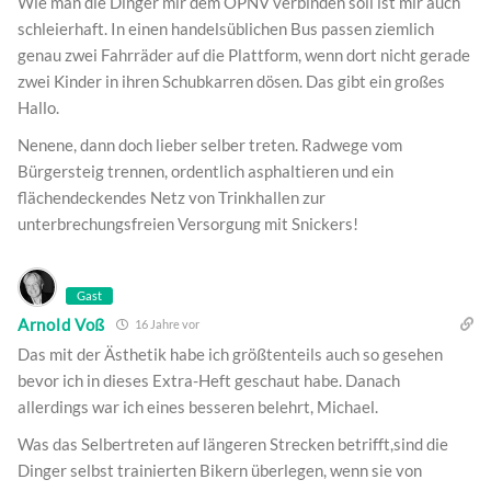
Wie man die Dinger mir dem ÖPNV verbinden soll ist mir auch
schleierhaft. In einen handelsüblichen Bus passen ziemlich
genau zwei Fahrräder auf die Plattform, wenn dort nicht gerade
zwei Kinder in ihren Schubkarren dösen. Das gibt ein großes
Hallo.
Nenene, dann doch lieber selber treten. Radwege vom
Bürgersteig trennen, ordentlich asphaltieren und ein
flächendeckendes Netz von Trinkhallen zur
unterbrechungsfreien Versorgung mit Snickers!
Gast
Arnold Voß
16 Jahre vor
Das mit der Ästhetik habe ich größtenteils auch so gesehen
bevor ich in dieses Extra-Heft geschaut habe. Danach
allerdings war ich eines besseren belehrt, Michael.
Was das Selbertreten auf längeren Strecken betrifft,sind die
Dinger selbst trainierten Bikern überlegen, wenn sie von