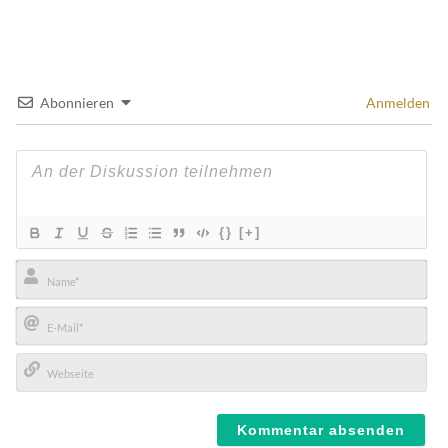
Abonnieren
Anmelden
{}
[+]
Name*
E-
Mail*
Webseite