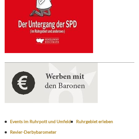
Events im Ruhrpott und Umfeld
Ruhrgebiet erleben
Revier-Derbybarometer