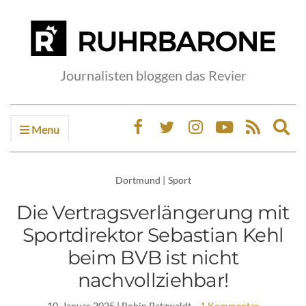
Journalisten bloggen das Revier
Menu
Ex
sea
fo
Dortmund
|
Sport
Die Vertragsverlängerung mit
Sportdirektor Sebastian Kehl
beim BVB ist nicht
nachvollziehbar!
10. Januar 2025
| Robin Patzwaldt
1 Kommentar