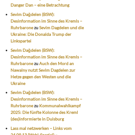
Danger Dan – eine Betrachtung
Sevim Dağdelen (BSW):
Desinformation im Sinne des Kremls –
Ruhrbarone
zu
Sevim Dagdelen und die
Ukraine: Die Donalda Trump der
Linkspartei
Sevim Dağdelen (BSW):
Desinformation im Sinne des Kremls –
Ruhrbarone
zu
Auch den Mord an
Nawalny nutzt Sevim Dagdelen zur
Hetze gegen den Westen und die
Ukraine
Sevim Dağdelen (BSW):
Desinformation im Sinne des Kremls –
Ruhrbarone
zu
Kommunalwahlkampf
2025: Die fünfte Kolonne des Kreml
(des)informierte in Duisburg
Lass mal netzwerken – Links vom
24.09.13 (Wahl-Spezial) –