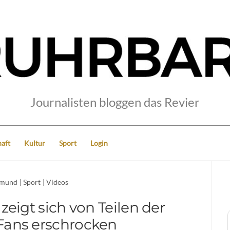
Journalisten bloggen das Revier
aft
Kultur
Sport
Login
tmund
|
Sport
|
Videos
eigt sich von Teilen der
Fans erschrocken