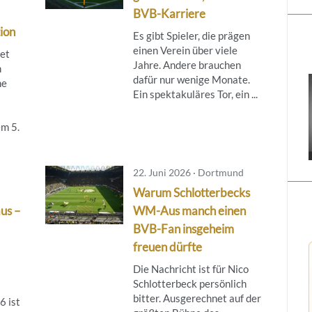
BVB-Karriere
ion
Es gibt Spieler, die prägen
einen Verein über viele
tet
Jahre. Andere brauchen
m
dafür nur wenige Monate.
ne
Ein spektakuläres Tor, ein ...
m 5.
22. Juni 2026 · Dortmund
Warum Schlotterbecks
aus –
WM-Aus manch einen
BVB-Fan insgeheim
freuen dürfte
Die Nachricht ist für Nico
Schlotterbeck persönlich
bitter. Ausgerechnet auf der
6 ist