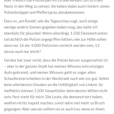
aber friedlich die Polizeisperren zu überwinden, um sich den
Nazis in den Weg zu setzen. Sie haben dabei auch riskiert, einen
Polizeiknüppel und Pfefferspray abzubekommen.
Dass es „am Rande“, wie die Tagesschau sagt, auch einige
wenige andere Szenen gegeben haben mag, das halte ich
ebenfalls für plausibel. Wenn allerdings 1.500 Demonstranten
tatsächlich die Polizei angegriffen hätten, wie zur Hölle sollen
dann nur 16 der 4.000 Polizisten verletzt worden sein, 13
davon auch nur leicht?
Gerdos hat zwar recht, dass die Polizei besser ausgestattet ist
– aber in der ganzen Stadt hat meines Wissens kein einziges
Auto gebrannt, und meines Wissens geht es sogar allen
Schaufensterscheiben in der Nordstadt nach wie vor gut. Selbst
beim allerbesten Glauben an die Unfähigkeit von Linken: So
ineffektiv können 1.500 Gewalttäter beim besten Willen nicht
sein. Fest steht für mich: Die Leute, die demonstriert haben,
wollten nichts kaputt machen, sonst wäre viel mehr zu Bruch
gegangen. Aber warum sollten sie es auch tun, wenn es ihnen