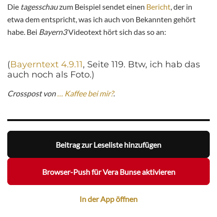
Die
tagesschau
zum Beispiel sendet einen
Bericht
, der in
etwa dem entspricht, was ich auch von Bekannten gehört
habe. Bei
Bayern3
Videotext hört sich das so an:
(
Bayerntext 4.9.11
, Seite 119. Btw, ich hab das
auch noch als Foto.)
Crosspost von
… Kaffee bei mir?
.
Beitrag zur Leseliste hinzufügen
Browser-Push für Vera Bunse aktivieren
In der App öffnen