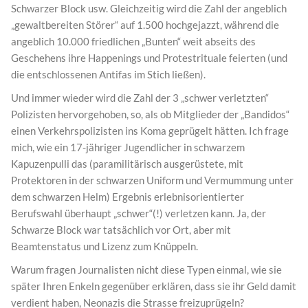
Schwarzer Block usw. Gleichzeitig wird die Zahl der angeblich
„gewaltbereiten Störer“ auf 1.500 hochgejazzt, während die
angeblich 10.000 friedlichen „Bunten“ weit abseits des
Geschehens ihre Happenings und Protestrituale feierten (und
die entschlossenen Antifas im Stich ließen).
Und immer wieder wird die Zahl der 3 „schwer verletzten“
Polizisten hervorgehoben, so, als ob Mitglieder der „Bandidos“
einen Verkehrspolizisten ins Koma geprügelt hätten. Ich frage
mich, wie ein 17-jähriger Jugendlicher in schwarzem
Kapuzenpulli das (paramilitärisch ausgerüstete, mit
Protektoren in der schwarzen Uniform und Vermummung unter
dem schwarzen Helm) Ergebnis erlebnisorientierter
Berufswahl überhaupt „schwer“(!) verletzen kann. Ja, der
Schwarze Block war tatsächlich vor Ort, aber mit
Beamtenstatus und Lizenz zum Knüppeln.
Warum fragen Journalisten nicht diese Typen einmal, wie sie
später Ihren Enkeln gegenüber erklären, dass sie ihr Geld damit
verdient haben, Neonazis die Strasse freizuprügeln?