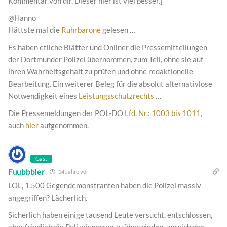
Kommentar von dir. Dieser hier ist viel besser.]
@Hanno
Hättste mal die
Ruhrbarone
gelesen …
Es haben etliche Blätter und Onliner die Pressemitteilungen
der Dortmunder Polizei übernommen, zum Teil, ohne sie auf
ihren Wahrheitsgehalt zu prüfen und ohne redaktionelle
Bearbeitung. Ein weiterer Beleg für die absolut alternativlose
Notwendigkeit eines
Leistungsschutzrechts
…
Die Pressemeldungen der POL-DO
Lfd. Nr.: 1003 bis 1011
,
auch
hier
aufgenommen.
Gast
Fuubbbler
14 Jahre vor
LOL, 1.500 Gegendemonstranten haben die Polizei massiv
angegriffen? Lächerlich.
Sicherlich haben einige tausend Leute versucht, entschlossen,