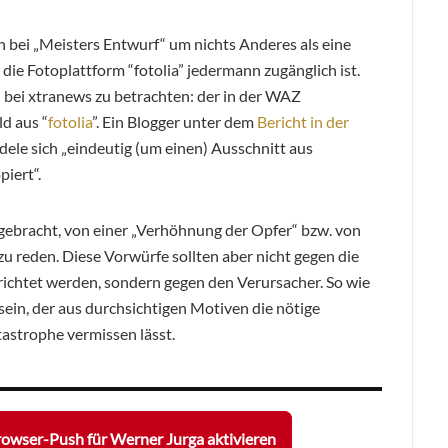
ch bei „Meisters Entwurf“ um nichts Anderes als eine
 die Fotoplattform “fotolia” jedermann zugänglich ist.
 bei xtranews zu betrachten: der in der WAZ
ld aus “
fotolia
”. Ein Blogger unter dem
Bericht in der
dele sich „eindeutig (um einen) Ausschnitt aus
iert“.
angebracht, von einer „Verhöhnung der Opfer“ bzw. von
zu reden. Diese Vorwürfe sollten aber nicht gegen die
richtet werden, sondern gegen den Verursacher. So wie
 sein, der aus durchsichtigen Motiven die nötige
astrophe vermissen lässt.
owser-Push für Werner Jurga aktivieren