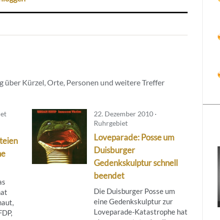
 über Kürzel, Orte, Personen und weitere Treffer
iet
22. Dezember 2010 ·
Ruhrgebiet
Loveparade: Posse um
teien
Duisburger
ne
Gedenkskulptur schnell
beendet
as
Die Duisburger Posse um
hat
eine Gedenkskulptur zur
haut,
Loveparade-Katastrophe hat
FDP,