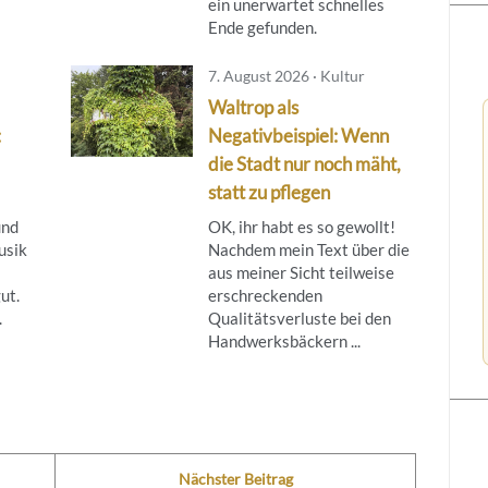
ein unerwartet schnelles
Ende gefunden.
7. August 2026 · Kultur
Waltrop als
:
Negativbeispiel: Wenn
die Stadt nur noch mäht,
statt zu pflegen
und
OK, ihr habt es so gewollt!
usik
Nachdem mein Text über die
aus meiner Sicht teilweise
ut.
erschreckenden
.
Qualitätsverluste bei den
Handwerksbäckern ...
Nächster Beitrag