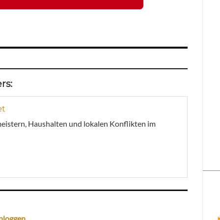
rs:
et
meistern, Haushalten und lokalen Konflikten im
nloggen