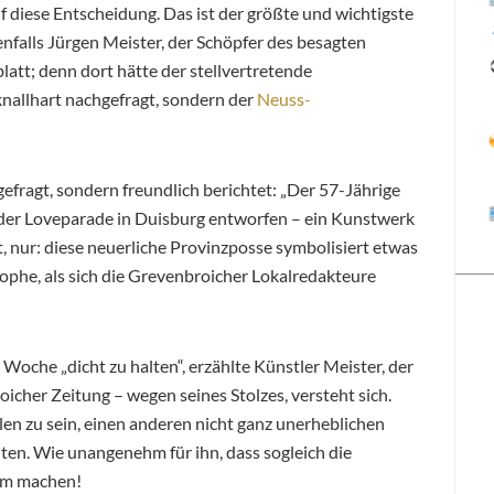
 auf diese Entscheidung. Das ist der größte und wichtigste
enfalls Jürgen Meister, der Schöpfer des besagten
att; denn dort hätte der stellvertretende
nallhart nachgefragt, sondern der
Neuss-
efragt, sondern freundlich berichtet: „Der 57-Jährige
 der Loveparade in Duisburg entworfen – ein Kunstwerk
, nur: diese neuerliche Provinzposse symbolisiert etwas
phe, als sich die Grevenbroicher Lokalredakteure
ze Woche „dicht zu halten“, erzählte Künstler Meister, der
icher Zeitung – wegen seines Stolzes, versteht sich.
len zu sein, einen anderen nicht ganz unerheblichen
lten. Wie unangenehm für ihn, dass sogleich die
am machen!