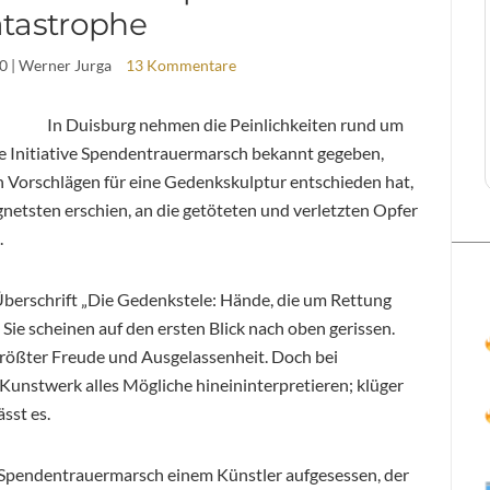
tastrophe
0
| Werner Jurga
13 Kommentare
In Duisburg nehmen die Peinlichkeiten rund um
ie Initiative Spendentrauermarsch bekannt gegeben,
en Vorschlägen für eine Gedenkskulptur entschieden hat,
ignetsten erschien, an die getöteten und verletzten Opfer
.
Überschrift „Die Gedenkstele: Hände, die um Rettung
Sie scheinen auf den ersten Blick nach oben gerissen.
rößter Freude und Ausgelassenheit. Doch bei
unstwerk alles Mögliche hineininterpretieren; klüger
ässt es.
ive Spendentrauermarsch einem Künstler aufgesessen, der