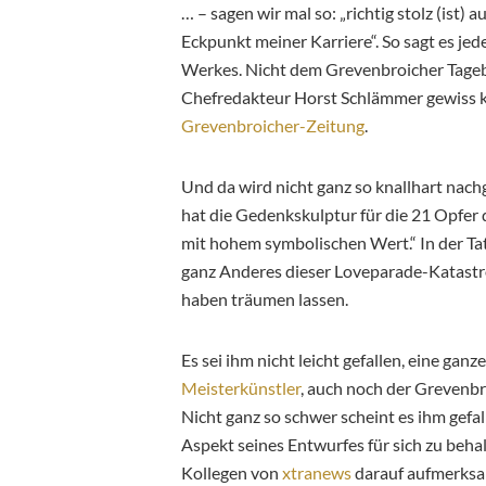
… – sagen wir mal so: „richtig stolz (ist)
Eckpunkt meiner Karriere“. So sagt es jed
Werkes. Nicht dem Grevenbroicher Tagebl
Chefredakteur Horst Schlämmer gewiss k
Grevenbroicher-Zeitung
.
Und da wird nicht ganz so knallhart nachg
hat die Gedenkskulptur für die 21 Opfer
mit hohem symbolischen Wert.“ In der Tat
ganz Anderes dieser Loveparade-Katastro
haben träumen lassen.
Es sei ihm nicht leicht gefallen, eine gan
Meisterkünstler
, auch noch der Grevenbro
Nicht ganz so schwer scheint es ihm gefal
Aspekt seines Entwurfes für sich zu beha
Kollegen von
xtranews
darauf aufmerks