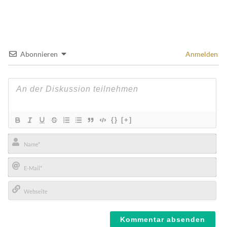
Abonnieren
Anmelden
{}
[+]
Name*
E-
Mail*
Webseite