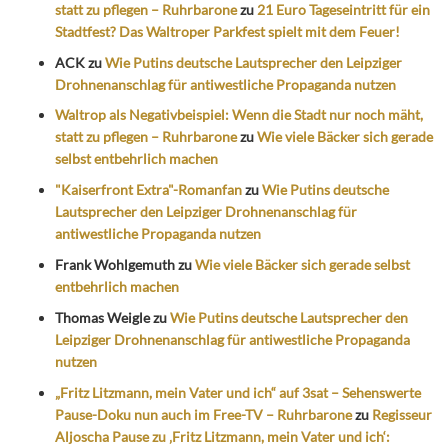
statt zu pflegen – Ruhrbarone
zu
21 Euro Tageseintritt für ein
Stadtfest? Das Waltroper Parkfest spielt mit dem Feuer!
ACK
zu
Wie Putins deutsche Lautsprecher den Leipziger
Drohnenanschlag für antiwestliche Propaganda nutzen
Waltrop als Negativbeispiel: Wenn die Stadt nur noch mäht,
statt zu pflegen – Ruhrbarone
zu
Wie viele Bäcker sich gerade
selbst entbehrlich machen
"Kaiserfront Extra"-Romanfan
zu
Wie Putins deutsche
Lautsprecher den Leipziger Drohnenanschlag für
antiwestliche Propaganda nutzen
Frank Wohlgemuth
zu
Wie viele Bäcker sich gerade selbst
entbehrlich machen
Thomas Weigle
zu
Wie Putins deutsche Lautsprecher den
Leipziger Drohnenanschlag für antiwestliche Propaganda
nutzen
„Fritz Litzmann, mein Vater und ich“ auf 3sat – Sehenswerte
Pause-Doku nun auch im Free-TV – Ruhrbarone
zu
Regisseur
Aljoscha Pause zu ‚Fritz Litzmann, mein Vater und ich‘: