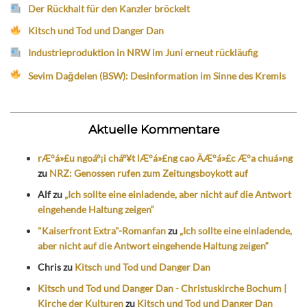
Der Rückhalt für den Kanzler bröckelt
Kitsch und Tod und Danger Dan
Industrieproduktion in NRW im Juni erneut rückläufig
Sevim Dağdelen (BSW): Desinformation im Sinne des Kremls
Aktuelle Kommentare
rÆ°á»£u ngoáº¡i cháº¥t lÆ°á»£ng cao ÄÆ°á»£c Æ°a chuá»ng
zu
NRZ: Genossen rufen zum Zeitungsboykott auf
Alf
zu
„Ich sollte eine einladende, aber nicht auf die Antwort
eingehende Haltung zeigen“
"Kaiserfront Extra"-Romanfan
zu
„Ich sollte eine einladende,
aber nicht auf die Antwort eingehende Haltung zeigen“
Chris
zu
Kitsch und Tod und Danger Dan
Kitsch und Tod und Danger Dan - Christuskirche Bochum |
Kirche der Kulturen
zu
Kitsch und Tod und Danger Dan