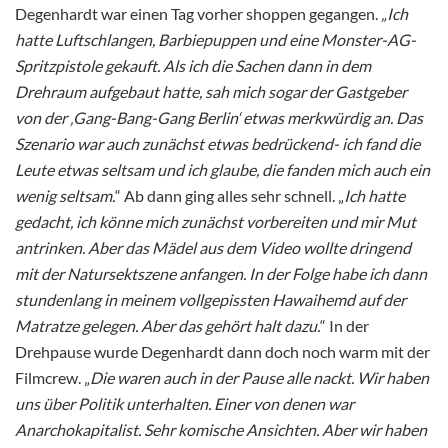
Degenhardt war einen Tag vorher shoppen gegangen.
„Ich
hatte Luftschlangen, Barbiepuppen und eine Monster-AG-
Spritzpistole gekauft. Als ich die Sachen dann in dem
Drehraum aufgebaut hatte, sah mich sogar der Gastgeber
von der ‚Gang-Bang-Gang Berlin‘ etwas merkwürdig an. Das
Szenario war auch zunächst etwas bedrückend- ich fand die
Leute etwas seltsam und ich glaube, die fanden mich auch ein
wenig seltsam.
“ Ab dann ging alles sehr schnell. „
Ich hatte
gedacht, ich könne mich zunächst vorbereiten und mir Mut
antrinken. Aber das Mädel aus dem Video wollte dringend
mit der Natursektszene anfangen. In der Folge habe ich dann
stundenlang in meinem vollgepissten Hawaihemd auf der
Matratze gelegen. Aber das gehört halt dazu.
“ In der
Drehpause wurde Degenhardt dann doch noch warm mit der
Filmcrew. „
Die waren auch in der Pause alle nackt.
Wir haben
uns über Politik unterhalten. Einer von denen war
Anarchokapitalist. Sehr komische Ansichten. Aber wir haben