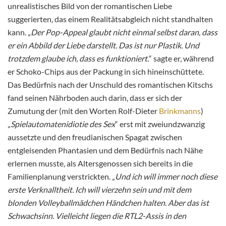
unrealistisches Bild von der romantischen Liebe
suggerierten, das einem Realitätsabgleich nicht standhalten
kann. „
Der Pop-Appeal glaubt nicht einmal selbst daran, dass
er ein Abbild der Liebe darstellt. Das ist nur Plastik. Und
trotzdem glaube ich, dass es funktioniert.
“ sagte er, während
er Schoko-Chips aus der Packung in sich hineinschüttete.
Das Bedürfnis nach der Unschuld des romantischen Kitschs
fand seinen Nährboden auch darin, dass er sich der
Zumutung der (mit den Worten Rolf-Dieter
Brinkmanns
)
„
Spielautomatenidiotie des Sex
“ erst mit zweiundzwanzig
aussetzte und den freudianischen Spagat zwischen
entgleisenden Phantasien und dem Bedürfnis nach Nähe
erlernen musste, als Altersgenossen sich bereits in die
Familienplanung verstrickten. „
Und ich will immer noch diese
erste Verknalltheit. Ich will vierzehn sein und mit dem
blonden Volleyballmädchen Händchen halten. Aber das ist
Schwachsinn. Vielleicht liegen die RTL2-Assis in den