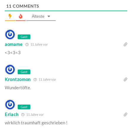
11
COMMENTS
Älteste
Gast
aomame
11 Jahre vor
<3<3<3
Gast
Krontzomon
11 Jahre vor
Wundertöfte.
Gast
Erlach
11 Jahre vor
wirklich traumhaft geschrieben !