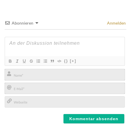
Abonnieren
Anmelden
{}
[+]
Name*
E-
Mail*
Webseite