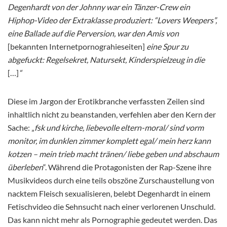
Degenhardt von der Johnny war ein Tänzer-Crew ein
Hiphop-Video der Extraklasse produziert: “Lovers Weepers”,
eine Ballade auf die Perversion, war den Amis von
[bekannten Internetpornograhieseiten]
eine Spur zu
abgefuckt: Regelsekret, Natursekt, Kinderspielzeug in die
[…]
“
Diese im Jargon der Erotikbranche verfassten Zeilen sind
inhaltlich nicht zu beanstanden, verfehlen aber den Kern der
Sache: „
fsk und kirche, liebevolle eltern-moral/ sind vorm
monitor, im dunklen zimmer komplett egal/ mein herz kann
kotzen – mein trieb macht tränen/ liebe geben und abschaum
überleben
“. Während die Protagonisten der Rap-Szene ihre
Musikvideos durch eine teils obszöne Zurschaustellung von
nacktem Fleisch sexualisieren, belebt Degenhardt in einem
Fetischvideo die Sehnsucht nach einer verlorenen Unschuld.
Das kann nicht mehr als Pornographie gedeutet werden. Das