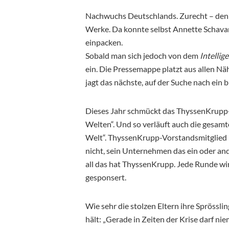
Nachwuchs Deutschlands. Zurecht – denn 
Werke. Da konnte selbst Annette Schava
einpacken.
Sobald man sich jedoch von dem
Intellig
ein. Die Pressemappe platzt aus allen Näh
jagt das nächste, auf der Suche nach ein
Dieses Jahr schmückt das ThyssenKrup
Welten“. Und so verläuft auch die gesa
Welt“. ThyssenKrupp-Vorstandsmitglied R
nicht, sein Unternehmen das ein oder an
all das hat ThyssenKrupp. Jede Runde w
gesponsert.
Wie sehr die stolzen Eltern ihre Sprössli
hält: „Gerade in Zeiten der Krise darf ni