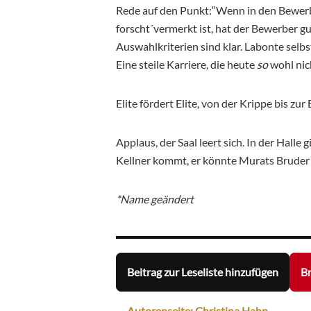
Rede auf den Punkt:“Wenn in den Bewerb
forscht´vermerkt ist, hat der Bewerber g
Auswahlkriterien sind klar. Labonte selbs
Eine steile Karriere, die heute
so
wohl nic
Elite fördert Elite, von der Krippe bis zur
Applaus, der Saal leert sich. In der Hall
Kellner kommt, er könnte Murats Bruder 
*Name geändert
Beitrag zur Leseliste hinzufügen
Br
Autorenseite: Christina Hahn