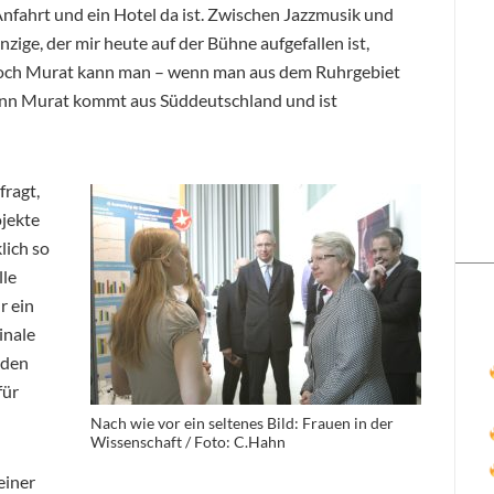
 Anfahrt und ein Hotel da ist. Zwischen Jazzmusik und
inzige, der mir heute auf der Bühne aufgefallen ist,
 Doch Murat kann man – wenn man aus dem Ruhrgebiet
Denn Murat kommt aus Süddeutschland und ist
fragt,
ojekte
lich so
lle
r ein
inale
 den
für
Nach wie vor ein seltenes Bild: Frauen in der
Wissenschaft / Foto: C.Hahn
einer