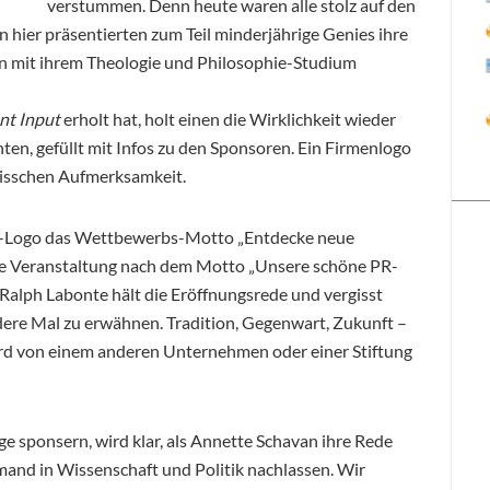
verstummen. Denn heute waren alle stolz auf den
hier präsentierten zum Teil minderjährige Genies ihre
n mit ihrem Theologie und Philosophie-Studium
ent Input
erholt hat, holt einen die Wirklichkeit wieder
ten, gefüllt mit Infos zu den Sponsoren. Ein Firmenlogo
 bisschen Aufmerksamkeit.
p-Logo das Wettbewerbs-Motto „Entdecke neue
mte Veranstaltung nach dem Motto „Unsere schöne PR-
alph Labonte hält die Eröffnungsrede und vergisst
dere Mal zu erwähnen. Tradition, Gegenwart, Zukunft –
ird von einem anderen Unternehmen oder einer Stiftung
nge sponsern, wird klar, als Annette Schavan ihre Rede
emand in Wissenschaft und Politik nachlassen. Wir