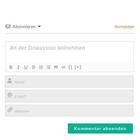
Abonnieren
Anmelden
{}
[+]
Name*
E-
Mail*
Webseite