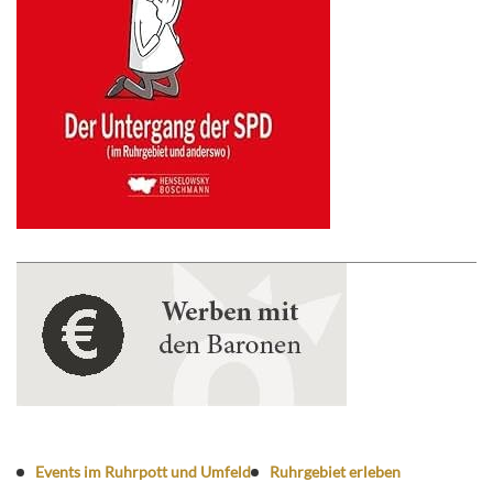
Events im Ruhrpott und Umfeld
Ruhrgebiet erleben