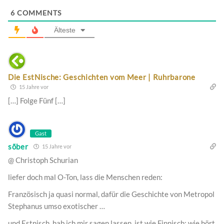
6
COMMENTS
Älteste
Die EstNische: Geschichten vom Meer | Ruhrbarone
15 Jahre vor
[…] Folge Fünf […]
Gast
sõber
15 Jahre vor
@ Christoph Schurian
liefer doch mal O-Ton, lass die Menschen reden:
Französisch ja quasi normal, dafür die Geschichte von Metropol
Stephanus umso exotischer …
und Estnisch, hab ich mir sagen lassen, ist wie Finnisch: wie hört