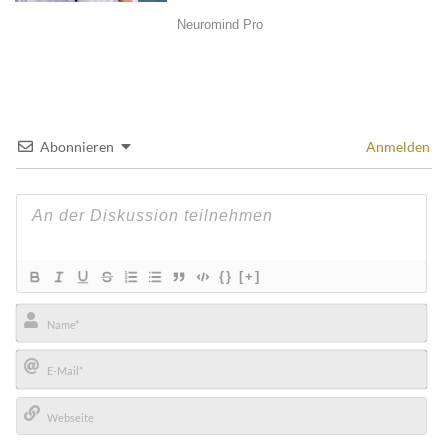
Abonnieren
Anmelden
{}
[+]
Name*
E-
Mail*
Webseite