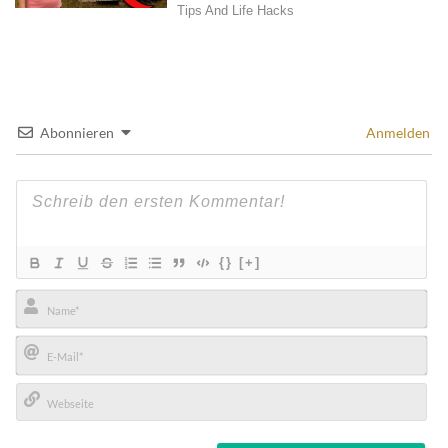
Abonnieren
Anmelden
{}
[+]
Name*
E-
Mail*
Webseite