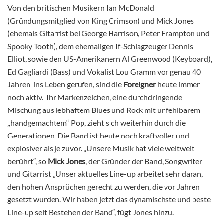
Von den britischen Musikern Ian McDonald
(Gründungsmitglied von King Crimson) und Mick Jones
(ehemals Gitarrist bei George Harrison, Peter Frampton und
Spooky Tooth), dem ehemaligen If-Schlagzeuger Dennis
Elliot, sowie den US-Amerikanern Al Greenwood (Keyboard),
Ed Gagliardi (Bass) und Vokalist Lou Gramm vor genau 40
Jahren ins Leben gerufen, sind die
Foreigner
heute immer
noch aktiv. Ihr Markenzeichen, eine durchdringende
Mischung aus lebhaftem Blues und Rock mit unfehlbarem
„handgemachtem“ Pop, zieht sich weiterhin durch die
Generationen. Die Band ist heute noch kraftvoller und
explosiver als je zuvor. „Unsere Musik hat viele weltweit
berührt“, so
Mick Jones
, der Gründer der Band, Songwriter
und Gitarrist „Unser aktuelles Line-up arbeitet sehr daran,
den hohen Ansprüchen gerecht zu werden, die vor Jahren
gesetzt wurden. Wir haben jetzt das dynamischste und beste
Line-up seit Bestehen der Band“, fügt Jones hinzu.