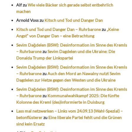
Alf
zu
Wie viele Bäcker sich gerade selbst entbehrlich
machen
Arnold Voss
zu
Kitsch und Tod und Danger Dan
Kitsch und Tod und Danger Dan – Ruhrbarone
zu
„Keine
Angst“ von Danger Dan – eine Betrachtung
Sevim Dağdelen (BSW): Desinformation im Sinne des Kremls
– Ruhrbarone
zu
Sevim Dagdelen und die Ukraine: Die
Donalda Trump der Linkspartei
Sevim Dağdelen (BSW): Desinformation im Sinne des Kremls
– Ruhrbarone
zu
Auch den Mord an Nawalny nutzt Sevim
Dagdelen zur Hetze gegen den Westen und die Ukraine
Sevim Dağdelen (BSW): Desinformation im Sinne des Kremls
– Ruhrbarone
zu
Kommunalwahlkampf 2025: Die fünfte
Kolonne des Kreml (des)informierte in Duisburg
Lass mal netzwerken – Links vom 24.09.13 (Wahl-Spezial) –
betonflüsterer
zu
Eine liberale Partei fehlt und die Grünen
sind kein Ersatz